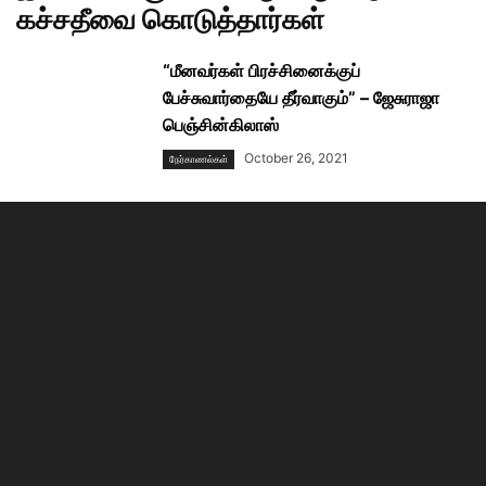
கச்சதீவை கொடுத்தார்கள்
“மீனவர்கள் பிரச்சினைக்குப்
பேச்சுவார்தையே தீர்வாகும்” – ஜேசுராஜா
பெஞ்சின்கிலாஸ்
October 26, 2021
நேர்காணல்கள்