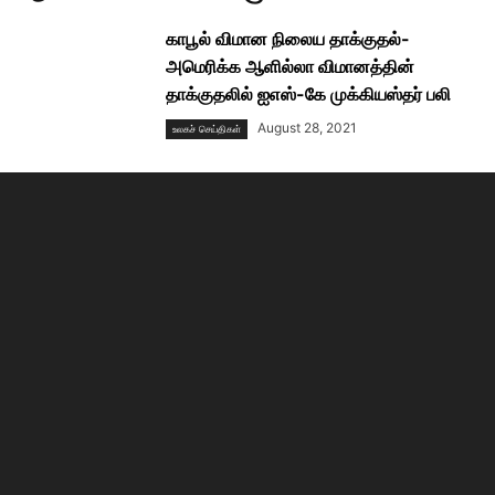
காபூல் விமான நிலைய தாக்குதல்-
அமெரிக்க ஆளில்லா விமானத்தின்
தாக்குதலில் ஐஎஸ்-கே முக்கியஸ்தர் பலி
August 28, 2021
உலகச் செய்திகள்