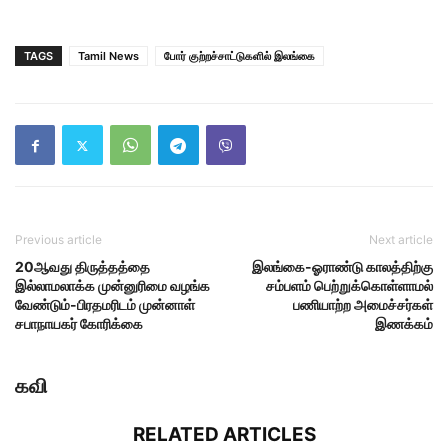
TAGS
Tamil News
போர் குற்றச்சாட்டுகளில் இலங்கை
Previous article
Next article
20ஆவது திருத்தத்தை
இலங்கை-ஓராண்டு காலத்திற்கு
இல்லாமலாக்க முன்னுரிமை வழங்க
சம்பளம் பெற்றுக்கொள்ளாமல்
வேண்டும்-பிரதமரிடம் முன்னாள்
பணியாற்ற அமைச்சர்கள்
சபாநாயகர் கோரிக்கை
இணக்கம்
கவி
RELATED ARTICLES