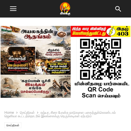
Home
செய்திகள்
ரஷ்யா, சீனா போன்ற நாடுகளை பகைத்துக்கொண்டால்
ஜெனிவா கூட்டத்தொடரில் இலங்கைக்கு நெருக்கடிகள் ஏற்படும்
செய்திகள்