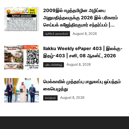
2009இல் ஈழத்தமிழின அழிப்பை
அனுமதித்தவருக்கு 2026 இல் பரிகாரம்
செய்யக் கஜேந்திரகுமார் சந்தர்ப்பம் |...
August 8, 2026
ஆசிரியர் தலையங்கம்
Ilakku Weekly ePaper 403 | இலக்கு-
இதழ்-403 | சனி, 08 ஆகஸ்ட், 2026
August 8, 2026
புதிய மின்னிதழ்
மெக்காவில் முத்தரப்பு பாதுகாப்பு ஒப்பந்தம்
கையெழுத்து
August 8, 2026
செய்திகள்