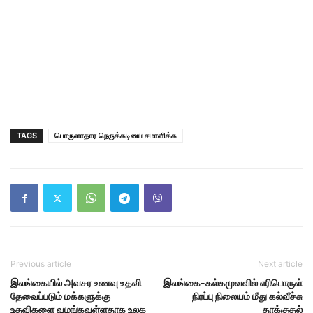
TAGS
பொருளாதார நெருக்கடியை சமாளிக்க
Previous article
Next article
இலங்கையில் அவசர உணவு உதவி
இலங்கை-கல்கமுவவில் எரிபொருள்
தேவைப்படும் மக்களுக்கு
நிரப்பு நிலையம் மீது கல்வீச்சு
உதவிகளை வழங்கவுள்ளதாக உலக
தாக்குதல்