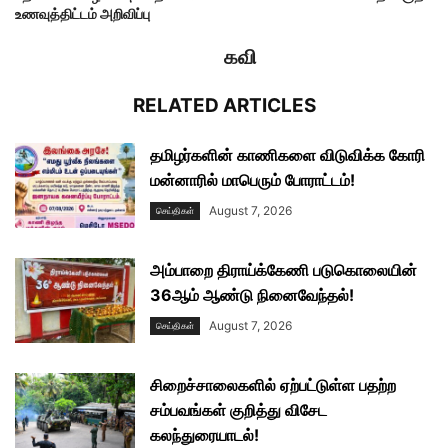
உணவுத்திட்டம் அறிவிப்பு
கவி
RELATED ARTICLES
தமிழர்களின் காணிகளை விடுவிக்க கோரி
மன்னாரில் மாபெரும் போராட்டம்!
August 7, 2026
செய்திகள்
அம்பாறை திராய்க்கேணி படுகொலையின்
36ஆம் ஆண்டு நினைவேந்தல்!
August 7, 2026
செய்திகள்
சிறைச்சாலைகளில் ஏற்பட்டுள்ள பதற்ற
சம்பவங்கள் குறித்து விசேட
கலந்துரையாடல்!