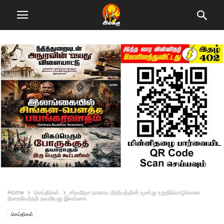
Home
செய்திகள்
சர்வதேச நாணய நிதியத்தின் மூன்று உறுதிமொழிகளை
நிறைவேற்றத் தவறியது இலங்கை
செய்திகள்