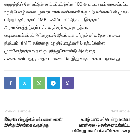
கடிதத்தில் கோடிட்டுக் காட்டப்பட்டுள்ள 100 அடையாளம் காணப்பட்ட
உறுதிமொழிகளை முறையாகக் கண்காணிக்கும் இலங்கையின் முதல்
மற்றும் ஒரே தளம் ‘IMF கணிப்பான்’ ஆகும். இத்தளம்,
அரசாங்கத்திற்கும் மக்களுக்கும் உதவுவதற்காக
வடிவமைக்கப்பட்டுள்ளதுடன் இலங்கை மற்றும் சர்வதேச நாணய
நிதியம், (IMF) தங்களது உறுதிமொழிகளில் ஏற்பட்டுள்ள
முன்னேற்றத்தை நன்கு புரிந்துகொண்டு அவற்றை
கண்காணிப்பதற்கு உதவும் வகையில் இது உருவாக்கப்பட்டுள்ளது.
Previous article
Next article
இந்திய நீர்மூழ்கிக் கப்பலான வாகீர்
தமிழ் நாடு: சட்டென்று மாறிய
இன்று இலங்கை வருகிறது
வானிலை -சென்னை உள்ளிட்ட
பல்வேறு மாவட்டங்களில் கன மழை