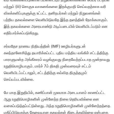
மற்றும் (iii) சொகுசு வாகனங்களை இறக்குமதி செய்வதற்காக வரி
விலக்களிப்புகளுக்கு உட்பட்ட தனிநபர்கள் மற்றும் நிறுவனங்கள்
பற்றிய தகவல்களை வெளியிடுவதே இந்த தளத்தின் நோக்கமாகும்.
இத் தகவல்களை அரையாண்டு அடிப்படையில் வெளியிடப்படும் என
எதிர்பார்க்கப்படுகிறது.
சர்வதேச நாணய நிதியத்தின் (IMF) ஊழியர்களுடன்
கலந்தாலோசித்து தயாரிக்கப்பட்ட புதிய மத்திய வங்கிச் சட்டத்திற்கு
பாராளுமன்ற அங்கீகாரம் வழங்குவது நிறைவேற்றப்படாத மூன்றாவது
உறுதிமொழியாகும். மார்ச் 7ம் திகதி முன்வரைவுச் சட்டம்
வெளியிடப்பட்டாலும், சட்டத்திற்கு எவ்வித திருத்தமும்
செய்யப்படவில்லை.
மே மாத இறுதியில், கணிப்பான் மூலமாக அடையாளம் காணப்பட்ட
ஆறு உறுதிமொழிகளின் முன்னேற்ற நிலை தெரியவில்லை என
வகைப்படுத்தப்பட்டுள்ளது. அந்த உறுதிமொழிகளின் முன்னேற்றத்தை
மதிப்பிடுவதற்கு தேவையான தகவல்கள் கிடைக்கவில்லை என்பதை