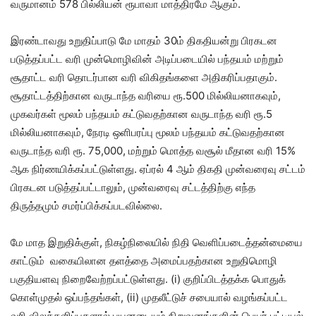
வருமானம் 578 பில்லியன் ரூபாவா மாத்திரமே ஆகும்.
இரண்டாவது உறுதிப்பாடு மே மாதம் 30ம் திகதியன்று பிரகடன
படுத்தப்பட்ட வரி முன்மொழிவின் அடிப்படையில் பந்தயம் மற்றும்
சூதாட்ட வரி தொடர்பான வரி விகிதங்களை அதிகரிப்பதாகும்.
சூதாட்டத்திற்கான வருடாந்த வரியை ரூ.500 மில்லியனாகவும்,
முகவர்கள் மூலம் பந்தயம் கட்டுவதற்கான வருடாந்த வரி ரூ.5
மில்லியனாகவும், நேரடி ஒளிபரப்பு மூலம் பந்தயம் கட்டுவதற்கான
வருடாந்த வரி ரூ. 75,000, மற்றும் மொத்த வசூல் மீதான வரி 15%
ஆக நிர்ணயிக்கப்பட்டுள்ளது. ஏப்ரல் 4 ஆம் திகதி முன்வரைவு சட்டம்
பிரகடன படுத்தப்பட்டாலும், முன்வரைவு சட்டத்திற்கு எந்த
திருத்தமும் சமர்ப்பிக்கப்படவில்லை.
மே மாத இறுதிக்குள், நிகழ்நிலையில் நிதி வெளிப்படைத்தன்மையை
காட்டும் வகையிலான தளத்தை அமைப்பதற்கான உறுதிமொழி
பகுதியளவு நிறைவேற்றப்பட்டுள்ளது. (i) குறிப்பிடத்தக்க பொதுக்
கொள்முதல் ஒப்பந்தங்கள், (ii) முதலீட்டுச் சபையால் வழங்கப்பட்ட
வரி விலக்களிப்புகளால் பயனடையும் நிறுவனங்களின் பெயர் பட்டியல்