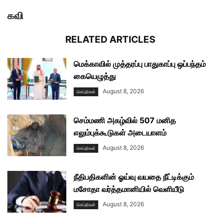
கவி
RELATED ARTICLES
மெக்காவில் முத்தரப்பு பாதுகாப்பு ஒப்பந்தம்
கையெழுத்து
August 8, 2026
செய்திகள்
செம்மணி அகழ்வில் 507 மனித
எலும்புக்கூடுகள் அடையாளம்
August 8, 2026
செய்திகள்
நீதிபதிகளின் ஓய்வு வயதை நீட்டிக்கும்
மசோதா வர்த்தமானியில் வெளியீடு
August 8, 2026
செய்திகள்