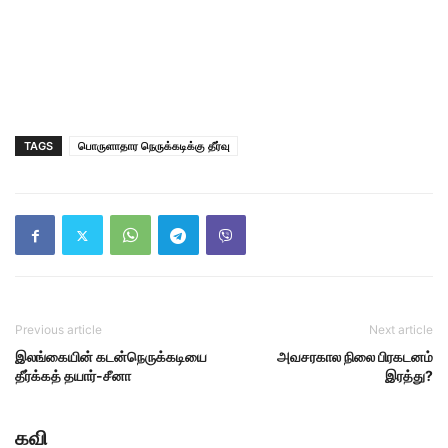
TAGS
பொருளாதார நெருக்கடிக்கு தீர்வு
Previous article
Next article
இலங்கையின் கடன்நெருக்கடியை
அவசரகால நிலை பிரகடனம்
தீர்க்கத் தயார்-சீனா
இரத்து?
கவி