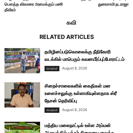
பௌத்த விகாரை அமைக்கும் பணி
துரைசாமி நடராஜா
தீவிரம்
கவி
RELATED ARTICLES
தமிழினப்படுகொலைக்கு நீதிகோரி
வடக்கில் மாபெரும் கவனயீர்ப்புப்போராட்டம்
August 8, 2026
செய்திகள்
சிறைச்சாலைகளில் கைதிகள் மன
உளைச்சலுக்கு உள்ளாகியுள்ளதாக ஸ்ரீ
நேசன் தெரிவிப்பு
August 8, 2026
செய்திகள்
மத்திய மலைநாட்டில் உள்ள அம்மன்
ஆலயத்தில் புத்தர் சிலையை வைக்க