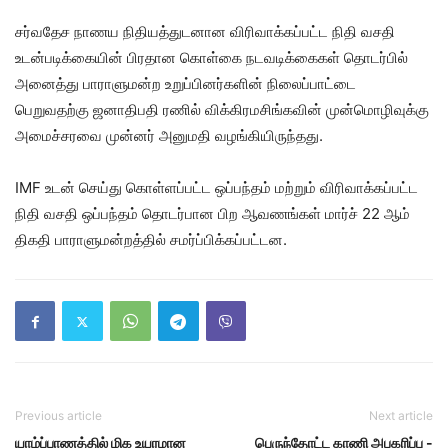
சர்வதேச நாணய நிதியத்துடனான விரிவாக்கப்பட்ட நிதி வசதி
உடன்படிக்கையின் பிரதான கொள்கை நடவடிக்கைகள் தொடர்பில்
அனைத்து பாராளுமன்ற உறுப்பினர்களின் நிலைப்பாட்டை
பெறுவதற்கு ஜனாதிபதி ரணில் விக்கிரமசிங்கவின் முன்மொழிவுக்கு
அமைச்சரவை முன்னர் அனுமதி வழங்கியிருந்தது.
IMF உடன் செய்து கொள்ளப்பட்ட ஒப்பந்தம் மற்றும் விரிவாக்கப்பட்ட
நிதி வசதி ஒப்பந்தம் தொடர்பான பிற ஆவணங்கள் மார்ச் 22 ஆம்
திகதி பாராளுமன்றத்தில் சமர்ப்பிக்கப்பட்டன.
Previous article
Next article
யாழ்ப்பாணத்தில் மிக உயரமான
பெருந்தோட்ட காணி அபகரிப்பு -