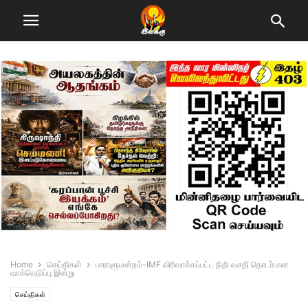
Home
செய்திகள்
பாராளுமன்றம்-IMF விரிவாக்கப்பட்ட நிதி வசதி தொடர்பான
வாக்கெடுப்பு இன்று
செய்திகள்