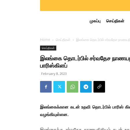
முகப்பு
செய்திகள்
Home
செய்திகள்
இலங்கை தொடர்பில் சர்வதேச நாணயநித
செய்திகள்
இலங்கை தொடர்பில் சர்வதேச நாணயநி
பாரிஸ்கிளப்
February 8, 2023
இலங்கைக்கான கடன் உதவி தொடர்பில் பாரிஸ் கிள
வழங்கியுள்ளன.
இலங்கைக்கு சர்வதேச நாணயநிதியம் கடன் உ