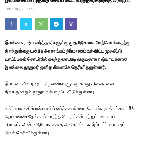
இலங்கையில் முதலீடு செய்ய ரஷ்ய வர்த்தகர்களுக்கு அழைப்பு
February 7, 2023
இலங்கை ர ஷ்ய வர்த்தகர்களுக்கு முதலீடுகளை மேற்கொள்வதற்கு
திறந்துள்ளதுடன்ää அரசாங்கம் நிர்மாணம் உள்ளிட்ட முதலீட்டு
வாய்ப்புகள் தொடர்பில் கலந்துரையாடி வருவதாக ர ஷ்யாவுக்கான
இலங்கை தூதுவர் ஜனித லியனகே தெரிவித்துள்ளார்.
இலங்கையில் ர ஷ்ய நிறுவனங்களுக்கு தமது கிளைகளை
திறக்குமாறும் தூதுவர் அழைப்பு விடுத்துள்ளார்.
ஏதிர் காலத்தில் ரஷ்யாவில் வர்த்தக நிலையமொன்றை திறக்கவும்ää
தேயிலைää தேங்காய் சார்ந்த பொருட்கள் மற்றும் மசாலாப்
பொருட்களின் விநியோகத்தை அதிகரிக்க எதிர்ப்பார்ப்பதாகவும்
அவர் தெரிவித்துள்ளார்.