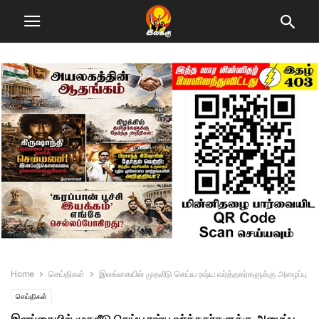
Home
செய்திகள்
இலங்கையில் முதலீடு செய்ய ரஷ்ய வர்த்தகர்களுக்கு அழைப்பு
செய்திகள்