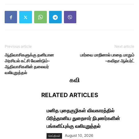
Previous article
Next article
ஆதிவாசிகளுக்கு தனியான
பார்வை மாறினால் பாதை மாறும்
அரசியல் கட்சி வேண்டும்-
-கவிதா ஆல்பர்ட்
ஆதிவாசிகளின் தலைவர்
வலியுறுத்தல்
கவி
RELATED ARTICLES
மனித புதைகுழிகள் விவகாரத்தில்
பிரித்தானிய துறைசார் நிபுணர்களின்
பங்களிப்புக்கு வலியுறுத்தல்
August 10, 2026
செய்திகள்