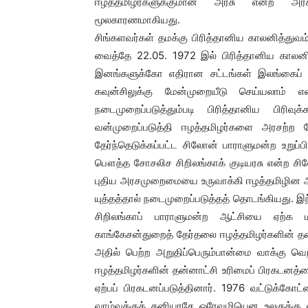
ஈழத்தமிழர்களுக்குமான அரசு என்ற அரசிய
மூலகாரணமாகியது.
சிங்களவர்கள் தமக்கு பிரித்தானிய காலனித்
வைத்தே 22.05. 1972 இல் பிரித்தானிய காலன
இனங்களுக்கோ எதிரான சட்டங்கள் இலங்கைப் பார
கவுன்சிலுக்கு மேன்முறையீடு செய்யலாம் 
நடைமுறைப்படுத்தும்படி பிரித்தானிய பிரிவு
வன்முறைப்படுத்தி ஈழத்தமிழர்களை அரசற்ற
தேர்ந்தெடுக்கப்பட்ட சிலோன் பாராளுமன்ற உறுப்ப
பௌத்த சோசலிச சிறிலங்காக் குடியரசு என்ற சி
புதிய அரசமுறைமையை உருவாக்கி ஈழத்தமிழின 
யுத்தத்தால் நடைமுறைப்படுத்தத் தொடங்கியது. இந
சிறிலங்காப் பாராளுமன்ற ஆட்சியை ஏற்க 
காங்கேசன்துறைத் தேர்தலை ஈழத்தமிழர்களின் 
அதில் பெற்ற அறுதிப்பெரும்பான்மை வாக்கு வெற
ஈழத்தமிழர்களின் தன்னாட்சி உரிமைப் பிரகடனத
ஏற்பப் பிரகடனப்படுத்தினார். 1976 வட்டுக்கோ
வாழ்வுக்குத் தனியரசே ஒரேவழியென உலகுக்கு