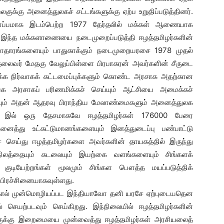
க்கு அனைத்துலகச் சட்டங்களுக்கு ஏற்ப உறுதிப்படுத்தினர்.
ியொப்பமாக இடம்பெற்ற 1977 தேர்தலில் மக்கள் ஆணையாக
து. இந்த மக்களாணையை நடைமுறைப்படுத்தி ஈழத்தமிழர்களின்
ாதாரங்களையும் பாதுகாக்கும் நடைமுறையரசை 1978 முதல்
ைவர் மேதகு வேலுப்பிள்ளை பிரபாகரன் அவர்களின் சீருடை
ாக்க நிர்வாகக் கட்டமைப்புக்களும் கொண்ட அரசாக அதற்கான
க அரசாகப் பரிணமிக்கச் செய்யும் ஆட்சியை அமைக்கச்
்காவும் அதன் ஆதரவு பிராந்திய மேலாண்மைகளும் அனைத்துலக
 இல் ஒரு தேசமாகவே ஈழத்தமிழர்கள் 176000 பேரை
த்து உட்கட்டுமானங்களையும் இனத்துடைப்பு பண்பாட்டு
 செய்து ஈழத்தமிழர்களை அவர்களின் தாயகத்தில் இருந்து
ிலத்தையும் கடலையும் இயற்கை வளங்களையும் சிங்களக்
 குடியேற்றங்கள் மூலமும் சிங்கள பௌத்த மயப்படுத்திக்
 பிரச்சினையாகவுள்ளது.
குலகால் முன்மொழியப்பட இந்தியாவோ தனி யரசே ஏற்புடையதென
ெயற்படவும் செய்கிறது. இந்நிலையில் ஈழத்தமிழர்களின்
ுக்கு இறைமையை முன்வைத்து ஈழத்தமிழர்கள் அரசியலைத்