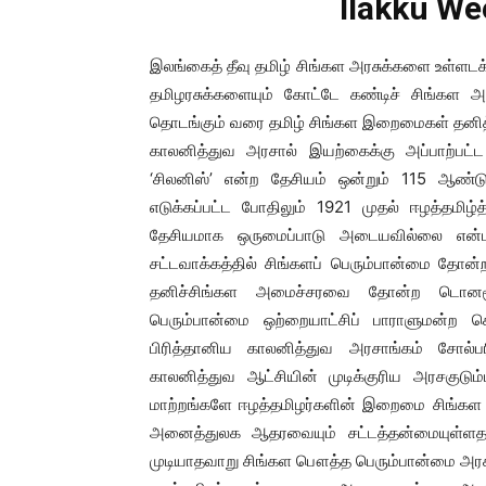
Ilakku We
இலங்கைத் தீவு தமிழ் சிங்கள அரசுக்களை உள்ளட
தமிழரசுக்களையும் கோட்டே கண்டிச் சிங்கள அ
தொடங்கும் வரை தமிழ் சிங்கள இறைமைகள் தனித
காலனித்துவ அரசால் இயற்கைக்கு அப்பாற்பட
‘சிலனிஸ்’ என்ற தேசியம் ஒன்றும் 115 ஆண்டுக
எடுக்கப்பட்ட போதிலும் 1921 முதல் ஈழத்தமிழ்த
தேசியமாக ஒருமைப்பாடு அடையவில்லை என்ப
சட்டவாக்கத்தில் சிங்களப் பெரும்பான்மை தோன்ற 
தனிச்சிங்கள அமைச்சரவை தோன்ற டொனமூர் அ
பெரும்பான்மை ஒற்றையாட்சிப் பாராளுமன்
பிரித்தானிய காலனித்துவ அரசாங்கம் சோல்பர
காலனித்துவ ஆட்சியின் முடிக்குரிய அரசகுடு
மாற்றங்களே ஈழத்தமிழர்களின் இறைமை சிங்கள
அனைத்துலக ஆதரவையும் சட்டத்தன்மையுள்ள
முடியாதவாறு சிங்கள பௌத்த பெரும்பான்மை அர