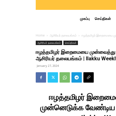
முகப்பு
செய்திகள்
Home
ஆசிரியர் தலையங்கம்
ஈழத்தமிழர் இறைமையை முன
ஆசிரியர் தலையங்கம்
செய்திகள்
ஈழத்தமிழர் இறைமையை முன்வைத்து 
ஆசிரியர் தலையங்கம் | Ilakku Week
January 27, 2024
ஈழத்தமிழர் இறைமை
முன்னெடுக்க வேண்டிய ந