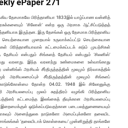
ekly ePaper 271
க்கிய தேசமாகவே பிரித்தானியா 1833இல் யாழ்ப்பாண வன்னித்
ரசுக்களையும் ‘சிலோன்’ என்ற ஒரு அரசாக ஆட்சிப்படுத்தத்
்தனியாக இருந்தன. இரு தேசங்கள் ஒரு தேசமாக பிரித்தானிய
்ட செயற்கையான முறையால் உருவாக்கப்பட்டு செயற்கையான
ள் பிரித்தானியாவால் கட்டமைக்கப்படக் கடும் முயற்சிகள்
் தேசியம் என்பதும் சிங்களத் தேசியம் என்பதும் ‘சிலனிஸ்’
து வரலாறு. இந்த வரலாற்று உண்மைகளை உள்வாங்காது
மன்னிங்ஸ் அரசியல் சீர்திருத்தத்தின் மூலமும் நிர்வாகத்தில்
ரசியலமைப்புச் சீர்திருத்தத்தின் மூலமும் சிங்களப்
ற கொடுங்கோன்மை தோன்ற 04.02. 1948 இல் சிலோனுக்கு
ி அரசியலமைப்பு மூலம் சுதந்திரம் வழங்கி பிரித்தானிய
ம்பத்தினர் கட்டமைத்த இலங்கைத் தீவுக்கான அரசியலமைப்பு
 இறைமைக்குள் ஒடுக்கப்படுவதற்கான படைபலத்துணையையும்
தாகவும் அனைத்துலக நாடுகளோ அமைப்புக்களோ தலையிட
சாங்கங்கள் ‘தலையிடாக் கொள்கையை’ முன்னிறுத்தி தாங்களே