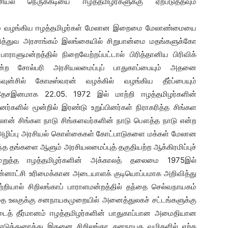
ல் நெருக்கடியை ஈழத்தமிழர்களுக்கு ஏற்படுத்தவும்
துவம் வழங்கிய ஈழத்தமிழர்கள் மேலான இறைமை மேலாண்மையை
ித்துவ அரசாங்கம் இலங்கையில் சிறுபான்மை மதங்களுக்கோ
ாளுமன்றத்தில் நிறைவேற்றப்பட்டால் பிரித்தானிய பிரிவிக்
என்ற சோல்பரி அரசியலமைப்புப் பாதுகாப்பையும் அதனை
க்கவுன்சில் கோடீஸ்வரன் வழக்கில் வழங்கிய தீர்ப்பையும்
 தேசஇனமாக 22.05. 1972 இல் மாற்றி ஈழத்தமிழர்களின்
ினர்களில் மூன்றில் இரண்டு உறுப்பினர்கள் நிராகரித்த சிங்கள
லோன் சிங்கள நாடு சிங்களவர்களின் நாடு பௌத்த நாடு என்ற
அழிப்பு அரசியல் கொள்கைகள் கோட்பாடுகளை மக்கள் மேலான
்த தங்களை ஆளும் அரசியலமைப்புத் தகுதியற்ற ஆக்கிரமிப்புச்
மறுத்த ஈழத்தமிழர்களின் அக்காலத் தலைமை 1975இல்
தன்னாட்சி உரிமைக்கான அடையாளக் குடியொப்பமாக அறிவித்து
்றியால் சிறிலங்காப் பாராளமன்றத்தில் தந்தை செல்வநாயகம்
்தை உலகுக்கு சனநாயகமுறையில் அனைத்துலகச் சட்டங்களுக்கு
ட்டைத் தீர்மானம் ஈழத்தமிழர்களின் பாதுகாப்பான அமைதியான
 எடுத்துரைத்து இதனை சிறிலங்கா சனநாயக வழிகளில் ஏற்க