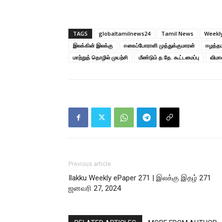
TAGS
globaltamilnews24
Tamil News
Weekl
இலக்கின் இலக்கு
ஈகைப்போராளி முத்துக்குமாரன்
ஈழத்த
மாற்றுத் தொழில் முயற்சி
மீண்டும் த.தே. கூட்டமைப்பு
விமான
Previous article
Ilakku Weekly ePaper 271 | இலக்கு இதழ் 271
ஜனவரி 27, 2024