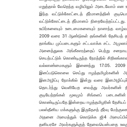
மறுத்தால் வேறெந்த வழியிலும் அடைவோம் என உலகு
இந்த வட்டுக்கோட்டைத் தீர்மானத்தின் குட
வட்டுக்கோட்டைத் தீர்மானம் நிறைவேற்றப்பட்ட
உயிர்களையும் உடைமைகளையும் நாளாந்த வாழ்வ
2009 வரை 31 ஆண்டுகள் தங்களின் தேசியத் தல
தாங்கிய முப்படைகளும் சட்டவாக்க சட்ட அமுல
அனைத்துலக அங்கீகாரத்தைப் பெற்று சனநாய
செயற்பட்டுக் கொண்டிருந்த நேரத்தில் சிறிலங
வல்லாண்மைகளும் இணைந்து 17.05. 2009
இனப்படுகொலை செய்து ஈழத்தமிழர்களின் அனை
இனஅழிப்பு நோக்கில் இன்று வரை இனஅழிப்புச்
தொடர்ந்து வெளியேற வைத்து அவர்களின் ந
குடியேற்றங்கள் மூலமும் சிங்களப் படைகளின்
கொண்டிருப்பதே இன்றைய ஈழத்தமிழரின் தேசியப்
பலஸ்தீனிய மக்களுக்கு இருதேசத் தீர்வு மேற்
அதனை அமைத்துக் கொடுக்க ஜி4 அமைப்பில் ச
தனியரசே அவர்களுக்குத் தேவையென்பதை உலக