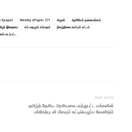
y Epaper
Weekly ePaper 271
அருஸ்
ஆசிரியர் தலையங்கம்
மிழர் இறைமை
எம் மதமும் சம்மதம்
நிகழ்நிலை காப்புச் சட்டம்
ம் சுடப்பட்ட
Next article
தமிழ்த் தேசிய அரசியலை பரந்துபட்ட மக்களின்
பங்கேற்புடன் மீளவும் கட்டியெழுப்ப வேண்டும்