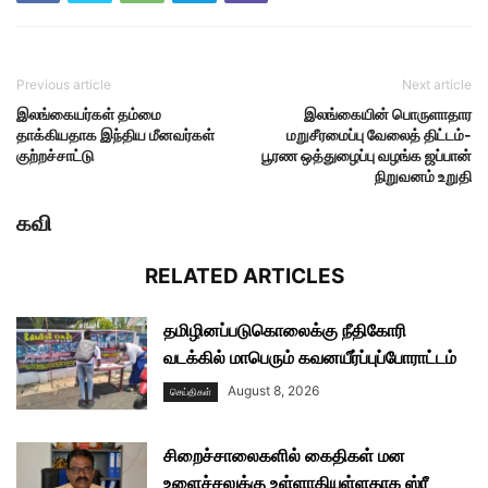
Previous article
Next article
இலங்கையர்கள் தம்மை
இலங்கையின் பொருளாதார
தாக்கியதாக இந்திய மீனவர்கள்
மறுசீரமைப்பு வேலைத் திட்டம்-
குற்றச்சாட்டு
பூரண ஒத்துழைப்பு வழங்க ஜப்பான்
நிறுவனம் உறுதி
கவி
RELATED ARTICLES
தமிழினப்படுகொலைக்கு நீதிகோரி
வடக்கில் மாபெரும் கவனயீர்ப்புப்போராட்டம்
August 8, 2026
செய்திகள்
சிறைச்சாலைகளில் கைதிகள் மன
உளைச்சலுக்கு உள்ளாகியுள்ளதாக ஸ்ரீ