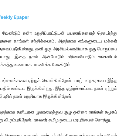
Weekly Epaper
க வேண்டும் என்ற உறுதிப்பாட்டுடன் பயணங்களைத் தொடர்ந்து
ுகளை நாங்கள் சந்திக்கலாம். அதற்காக எங்களுடைய மக்கள்
ு தேவைப்படுகின்றது. தனி ஒரு அரசியல்வாதியாக ஒரு பொறுப்பை
ுடியாது. இதை நான் அன்போடும் உரிமையோடும் உங்களிடம்
ள் பக்கத்துணையாக பயணிக்க வேண்டும்.
விமர்சனங்களை ஏற்றுக் கொள்கின்றேன். யாழ் மாநகரசபை இந்த
ில் உண்மை இருக்கின்றது. இந்த குற்றச்சாட்டை நான் ஏற்றுக்
பதில் நான் உறுதியாக இருக்கின்றேன்.
பதற்காக தனியான முகாமைத்துவ குழு ஒன்றை நாங்கள் சமூகப்
 விரும்புகிறேன். நாவலர் தமிழருடைய மரபுரிமைச் சொத்து.
ின் சிலையை நாவலர் மண்டபத்தில் நிறுவுவதற்கான ஏற்பாடுகள்