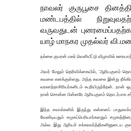
நாவலர் குருபூசை தினத்
மண்டபத்தில் நிறுவுவதற
வருவதுடன் புனரமைப்பதற்
யாழ் மாநகர முதல்வர்
வி.ம
நல்லை குமரன் மலர் வெளியீட்டு விழாவில் உரையா
அவர் மேலும் தெரிவிக்கையில், ‘ஆரியகுளம் தொட
கவலை எனக்குள்ளது. அந்த கவலை இன்று நீங்கிய
வரலாற்றாசிரியர்களிடம் கூறியிருந்தேன். நான் 
நான் சொன்ன பின்னரே ஆரியகுளம் தொடர்பாக சர்ச
இந்த சவால்களில் இருந்து என்னைப் பாதுகாக்
வேண்டியதும் சமூகப்பெரியார்களதும் சமூகத்த
அல்ல. இது ஆரியச் சக்கரவர்த்திகளினுடைய கு