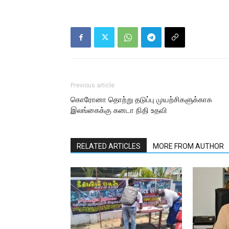
Previous article
கொரோனா தொற்று தடுப்பு முயற்சிகளுக்காக
இலங்கைக்கு கனடா நிதி உதவி
RELATED ARTICLES
MORE FROM AUTHOR