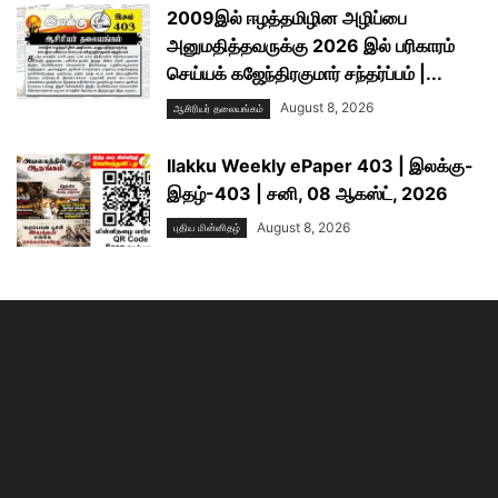
2009இல் ஈழத்தமிழின அழிப்பை
அனுமதித்தவருக்கு 2026 இல் பரிகாரம்
செய்யக் கஜேந்திரகுமார் சந்தர்ப்பம் |...
August 8, 2026
ஆசிரியர் தலையங்கம்
Ilakku Weekly ePaper 403 | இலக்கு-
இதழ்-403 | சனி, 08 ஆகஸ்ட், 2026
August 8, 2026
புதிய மின்னிதழ்