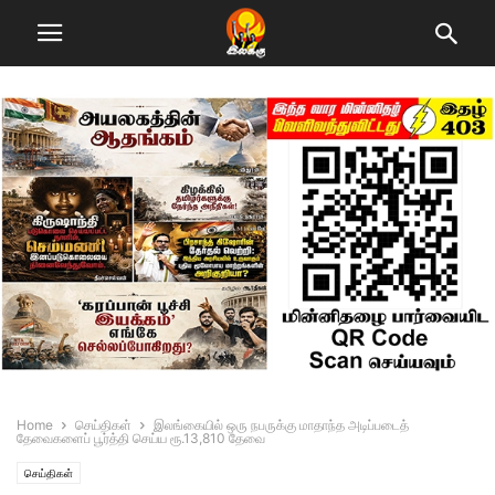
Home
செய்திகள்
இலங்கையில் ஒரு நபருக்கு மாதாந்த அடிப்படைத்
தேவைகளைப் பூர்த்தி செய்ய ரூ.13,810 தேவை
செய்திகள்