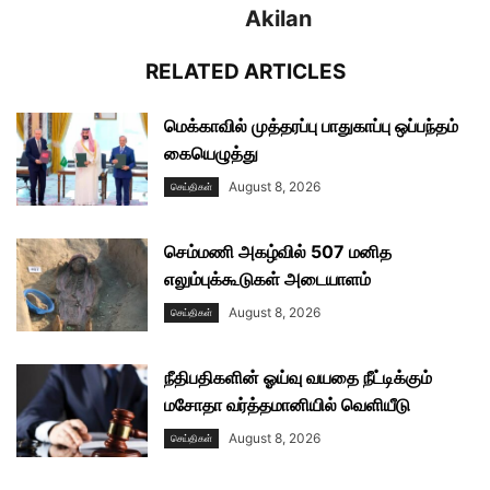
Akilan
RELATED ARTICLES
மெக்காவில் முத்தரப்பு பாதுகாப்பு ஒப்பந்தம்
கையெழுத்து
August 8, 2026
செய்திகள்
செம்மணி அகழ்வில் 507 மனித
எலும்புக்கூடுகள் அடையாளம்
August 8, 2026
செய்திகள்
நீதிபதிகளின் ஓய்வு வயதை நீட்டிக்கும்
மசோதா வர்த்தமானியில் வெளியீடு
August 8, 2026
செய்திகள்