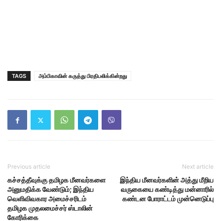
TAGS
அம்பிகாவின் கருத்து பிரதிபலிக்கின்றது
Previous article
Next article
கச்சத்தீவுக்கு தமிழக மீனவர்களை
இந்திய மீனவர்களின் அத்து மீறிய
அனுமதிக்க வேண்டும்; இந்திய
வருகையை கண்டித்து மன்னாரில்
வெளிவிவகார அமைச்சரிடம்
கண்டன போராட்டம் முன்னெடுப்பு
தமிழக முதலமைச்சர் ஸ்டாலின்
கோரிக்கை