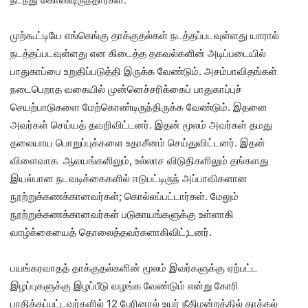
முற்கூட்டியே எங்கெங்கு தாக்குதல்கள் நடத்தப்படவுள்ளது யாரால்
நடத்தப்படவுள்ளது என கிடைத்த தகவல்களின் அடிப்படையில்
பாதுகாப்பை உறுதிப்படுத்தி இருக்க வேண்டும். அசம்பாவிதங்கள்
நடைபெறாத வகையில் முன்னெச்சரிக்கைப் பாதுகாப்புச்
செயற்பாடுகளை மேற்கொண்டிருந்திருக்க வேண்டும். இதனை
அவர்கள் செய்யத் தவறிவிட்டனர். இதன் மூலம் அவர்கள் தமது
தலையாய பொறுப்புக்களை உதாசீனம் செய்துவிட்டனர். இதன்
விளைவாக ஆலயங்களிலும், உல்லாச விடுதிகளிலும் தங்களது
இயல்பான நடவடிக்கைகளில் ஈடுபட்டிருந் அப்பாவிகளான
நூற்றுக்கணக்கானவர்கள்; கொல்லப்பட்டார்கள். மேலும்
நூற்றுக்கணக்கானவர்கள் படுகாயங்களுக்கு உள்ளாகி
வாழ்க்கையைத் தொலைத்தவர்களாகிவிட்;டனர்.
பயங்கரவாதத் தாக்குதல்களின் மூலம் இவர்களுக்கு ஏற்பட்ட
இழப்புகளுக்கு இழப்பீடு வழங்க வேண்டும் என்று கோரி
பாதிக்கப்பட்டவர்களில் 12 பேரினால் உயர் நீதிமன்றத்தில் தாக்கல்