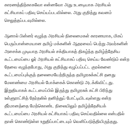
காரணத்திற்காகவோ என்னவோ அது உடனடியாக அரசியல்
கட்சியாகப் பதிவு செய்யப்படவில்லை. அது குறித்து கவனம்
செலுத்தப்படவுமில்லை.
ஆனால் பின்னர் எழுந்த அரசியல் நிலைமைகள் காரணமாக, மிகப்
பெரும்பான்மையான தமிழ் மக்களின் ஆதரவைப் பெற்று அவர்களின்
அசைக்க முடியாத அரசியல் சக்தியாகத் திகழ்ந்த தமிழ்த்தேசிய
கூட்டமைப்பை ஓர் அரசியல் கட்சியாகப் பதிவு செய்ய வேண்டும் என்ற
தேவை எழுந்தபோது, அது குறித்து எழுப்பப்பட்ட குரல்களை
கூட்டமைப்புக்குத் தலைமையேற்றிருந்த தமிழரசுக்கட்சி தனது
மேலாண்மை அரசியல் போக்கைக் கொண்டு அடக்கிவிட்டது.
இறுதியாகக் கூட்டமைப்பில் இருந்து தமிழரசுக் கட்சி பிரிந்து
உள்ளுராட்சித் தேர்தலில் தனித்துப் போட்டியிடவுள்ளது என்ற
தீர்மானத்தை மேற்கொண்ட நிலையிலும் தமிழ்த்தேசியக்
கூட்டமைப்பை அரசியல் கட்சியாகப் பதிவு செய்வதில்லை என்பதில்
தான் கொண்டுள்ள உறுதிப்பாட்டையும் வெளிப்படுத்தியிருந்தது.