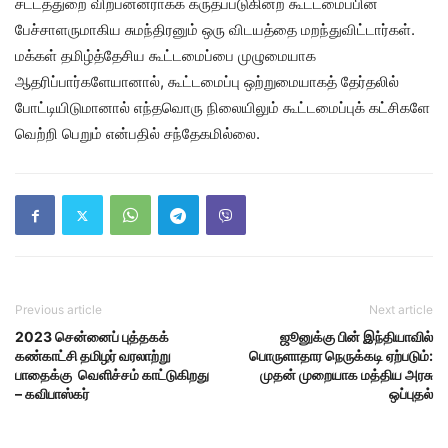
சட்டத்துறை விற்பன்னராகக் கருதப்படுகின்ற கூட்டமைப்பின்
பேச்சாளருமாகிய சுமந்திரனும் ஒரு விடயத்தை மறந்துவிட்டார்கள்.
மக்கள் தமிழ்த்தேசிய கூட்டமைப்பை முழுமையாக
ஆதரிப்பார்களேயானால், கூட்டமைப்பு ஒற்றுமையாகத் தேர்தலில்
போட்டியிடுமானால் எந்தவொரு நிலையிலும் கூட்டமைப்புக் கட்சிகளே
வெற்றி பெறும் என்பதில் சந்தேகமில்லை.
Previous article
Next article
2023 சென்னைப் புத்தகக்
ஜூனுக்கு பின் இந்தியாவில்
கண்காட்சி தமிழர் வரலாற்று
பொருளாதார நெருக்கடி ஏற்படும்:
பாதைக்கு வெளிச்சம் காட்டுகிறது
முதன் முறையாக மத்திய அரசு
– கவிபாஸ்கர்
ஒப்புதல்