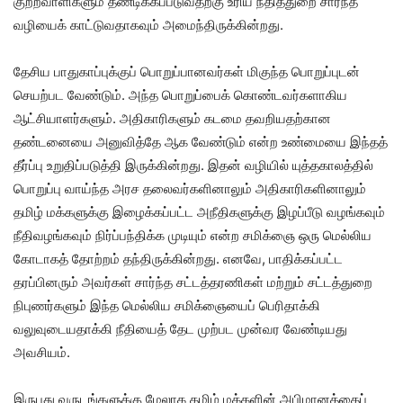
குற்றவாளிகளும் தண்டிக்கப்படுவதற்கு உரிய நீதித்துறை சார்ந்த
வழியைக் காட்டுவதாகவும் அமைந்திருக்கின்றது.
தேசிய பாதுகாப்புக்குப் பொறுப்பானவர்கள் மிகுந்த பொறுப்புடன்
செயற்பட வேண்டும். அந்த பொறுப்பைக் கொண்டவர்களாகிய
ஆட்சியாளர்களும். அதிகாரிகளும் கடமை தவறியதற்கான
தண்டனையை அனுவித்தே ஆக வேண்டும் என்ற உண்மையை இந்தத்
தீர்ப்பு உறுதிப்படுத்தி இருக்கின்றது. இதன் வழியில் யுத்தகாலத்தில்
பொறுப்பு வாய்ந்த அரச தலைவர்களினாலும் அதிகாரிகளினாலும்
தமிழ் மக்களுக்கு இழைக்கப்பட்ட அநீதிகளுக்கு இழப்பீடு வழங்கவும்
நீதிவழங்கவும் நிர்ப்பந்திக்க முடியும் என்ற சமிக்ஞை ஒரு மெல்லிய
கோடாகத் தோற்றம் தந்திருக்கின்றது. எனவே, பாதிக்கப்பட்ட
தரப்பினரும் அவர்கள் சார்ந்த சட்டத்தரணிகள் மற்றும் சட்டத்துறை
நிபுணர்களும் இந்த மெல்லிய சமிக்ஞையைப் பெரிதாக்கி
வலுவுடையதாக்கி நீதியைத் தேட முற்பட முன்வர வேண்டியது
அவசியம்.
இருபது வருடங்களுக்கு மேலாக தமிழ் மக்களின் அபிமானத்தைப்