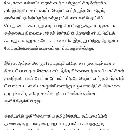
வேடிக்கை என்னவென்றால் கடந்த உள்ளுராட்சித் தேர்தலில்
தமிழ்த்தேசிய கூட்டமைப்பு வெற்றி பெற்றிருந்த போதிலும்,
தான்வசப்படுத்தியிருந்த உள்ளுராட்சி சபைகளில் ஆட்சிப்
பொறுப்பைக் கைப்பற்ற முடியாமற் போயிருந்ததைச் சுட்டி;ககாட்டி
அத்தகைய நிலைமை இந்தத் தேர்தலின் பி;னனர் ஏற்பட்டுவிடக்
கூடாது என்பதற்காகவே கூட்டமைப்பில் இருந்து பிரிந்து தேர்தலில்
போட்டியிடுவதாகக் காரணம் கூறப்பட்டிருக்கின்றது.
இந்தத் தேர்தல் தொகுதி முறையும் விகிதாசார முறையும் கலந்த
நிலையிலான ஒரு தேர்தலாகும். இந்த சிக்கலான நிலையில் கட்சிகள்
தனித்தனியாகப் போட்டிய்pட்டால் மட்டுமே வெற்றி பெற்று, தேர்தலின்
பின்னர் கூட்டமைப்பாக ஒன்றிணைந்து வலுவான ஆட்சி அமைக்க
முடியும் என்று தமிழரசு;கட்சி புதிய விளக்கம் ஒன்றை
அளித்திருக்கின்றது.
அரசியலில் முதிர்ந்தவராகிய தமிழ்த்தேசிய கூட்டமைப்பின்
தலைவரும், நாடாளுமன்ற உறுப்பினருமாகிய சம்பந்தனும்,