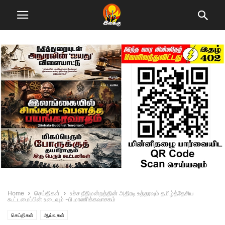
Home
செய்திகள்
உச்ச நீதிமன்றத்தின் அதிரடி உத்தரவும் தமிழ்த்தேசிய
கூட்டமைப்பின் உடைவும் -பி.மாணிக்கவாசகம்
செய்திகள்
ஆய்வுகள்