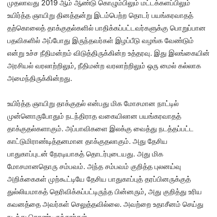
முதலாவது 2019 ஆம் ஆண்டு கொழும்பிலும் மட்டக்களப்பிலும்
உயிர்த்த ஞாயிறு தினத்தன்று இடம்பெற்ற தொடர் பயங்கரவாதத்
தற்கொலைத் தாக்குதல்களில் பாதிக்கப்பட்டவர்களுக்கு பொறுப்பான
பதவிகளில் அப்போது இருந்தவர்கள் இழப்பீடு வழங்க வேண்டும்
என்று உச்ச நீதிமன்றம் விடுத்திருக்கின்ற உத்தரவு. இது இலங்கையின்
அரசியல் வரலாற்றிலும், நீதிமன்ற வரலாற்றிலும் ஒரு மைல் கல்லாக
அமைந்திருக்கின்றது.
உயிர்த்த ஞாயிறு தாக்குதல் என்பது மிக மோசமான நாட்டில்
முன்னொருபோதும் நடந்திராத வகையிலான பயங்கரவாதத்
தாக்குதல்களாகும். அப்பாவிகளை இலக்கு வைத்து நடத்தப்பட்ட
காட்டுமிராண்டித்தனமான தாக்குதலாகும். அது தேசிய
பாதுகாப்புடன் நேரடியாகத் தொடர்புடையது. அது மிக
மோசமானதொரு சம்பவம். அந்த சம்பவம் குறித்த புலனய்வு
அறிக்கைகள் முற்கூட்டியே தேசிய பாதுகாப்புத் தரப்பினருக்குத்
துல்லியமாகத் தெரிவிக்கப்பட்டிருந்த பின்னரும், அது குறித்து உரிய
கவனத்தை அவர்கள் செலுத்தவில்லை. அவற்றை உதாசீனம் செய்து
நடந்து கொண்டிருந்தார்கள்.