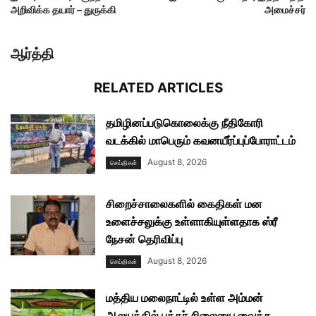
அறிவிக்க தயார் – துருக்கி
அமைச்சர்
ஆர்த்தி
RELATED ARTICLES
தமிழினப்படுகொலைக்கு நீதிகோரி
வடக்கில் மாபெரும் கவனயீர்ப்புப்போராட்டம்
August 8, 2026
செய்திகள்
சிறைச்சாலைகளில் கைதிகள் மன
உளைச்சலுக்கு உள்ளாகியுள்ளதாக ஸ்ரீ
நேசன் தெரிவிப்பு
August 8, 2026
செய்திகள்
மத்திய மலைநாட்டில் உள்ள அம்மன்
ஆலயத்தில் புத்தர் சிலையை வைக்க