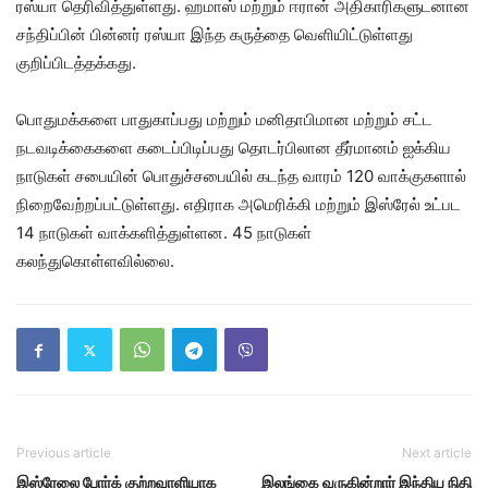
ரஸ்யா தெரிவித்துள்ளது. ஹமாஸ் மற்றும் ஈரான் அதிகாரிகளுடனான
சந்திப்பின் பின்னர் ரஸ்யா இந்த கருத்தை வெளியிட்டுள்ளது
குறிப்பிடத்தக்கது.
பொதுமக்களை பாதுகாப்பது மற்றும் மனிதாபிமான மற்றும் சட்ட
நடவடிக்கைகளை கடைப்பிடிப்பது தொடர்பிலான தீர்மானம் ஐக்கிய
நாடுகள் சபையின் பொதுச்சபையில் கடந்த வாரம் 120 வாக்குகளால்
நிறைவேற்றப்பட்டுள்ளது. எதிராக அமெரிக்கி மற்றும் இஸ்ரேல் உட்பட
14 நாடுகள் வாக்களித்துள்ளன. 45 நாடுகள்
கலந்துகொள்ளவில்லை.
Previous article
Next article
இஸ்ரேலை போர்க் குற்றவாளியாக
இலங்கை வருகின்றார் இந்திய நிதி