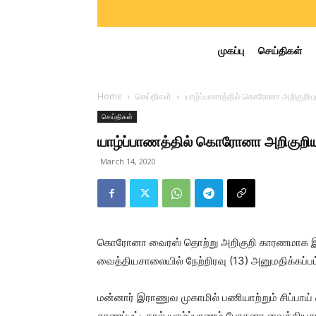
முகப்பு
செய்திகள்
Home
செய்திகள்
யாழ்ப்பாணத்தில் கொரோனா அறிகுறியு
செய்திகள்
யாழ்ப்பாணத்தில் கொரோனா அறிகுறிய
March 14, 2020
கொரோனா வைரஸ் தொற்று அறிகுறி காரணமாக இராண
வைத்தியசாலையில் நேற்றிரவு (13) அனுமதிக்கப்பட
மன்னார் இராணுவ முகாமில் பணியாற்றும் சிப்ப
காணப்பட்டதால் யாழ்ப்பாணம் போதனா வைத்தியசால