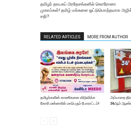
தமிழர் தாயகப் பிரதேசங்களில் கொரோனா
முகாம்கள்! தமிழ் மக்களை ஒட்டுமொத்தமாக அழிக
சதி?
RELATED ARTICLES
MORE FROM AUTHOR
தமிழர்களின் காணிகளை விடுவிக்க
அம்பாறை தி
கோரி மன்னாரில் மாபெரும் போராட்டம்!
36ஆம் ஆண்ட