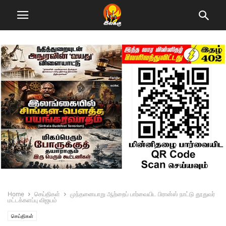
Home
செய்திகள்
முந்தனையாறு ஆற்றைப் பார்வையிட பிரான்ஸ் நாட்டு தூதுவர்
மட்டக்களப்பு விஜயம்
செய்திகள்