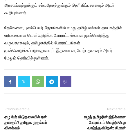
அரசாங்கத்துக்கும் சர்வதேசத்துக்கும் தெரிவிப்பதாகவும் அவர்
கூறியுள்ளார்.
தேவேளை, புலம்பெயர் தேசங்களில் எமது தமிழ் மக்கள் தாயகத்தில்
உரிமைகளை வென்றெடுக்க போராட்டங்களை முன்னெடுத்து
வருவதாகவும், தமிழகத்தில் போராட்டங்கள்
முன்னெடுக்கப்படுவதாகவும் இதனை வரவேற்பதாகவும் அவர்
மேலும் தெரிவித்துள்ளார்.
Previous article
Next article
ஏழு பேர் விடுதலையில் ஏன்
ஈழத் தமிழரின் நீதிக்கான
தாமதம்? தமிழக முதல்வர்
போராட்டம் வெற்றி பெற
விளக்கம்
வாழ்த்துகிறேன்: சீமான்