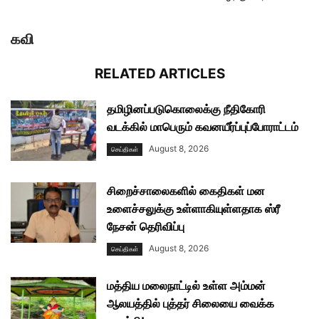
கவி
RELATED ARTICLES
தமிழினப்படுகொலைக்கு நீதிகோரி
வடக்கில் மாபெரும் கவனயீர்ப்புப்போராட்டம்
August 8, 2026
செய்திகள்
சிறைச்சாலைகளில் கைதிகள் மன
உளைச்சலுக்கு உள்ளாகியுள்ளதாக ஸ்ரீ
நேசன் தெரிவிப்பு
August 8, 2026
செய்திகள்
மத்திய மலைநாட்டில் உள்ள அம்மன்
ஆலயத்தில் புத்தர் சிலையை வைக்க