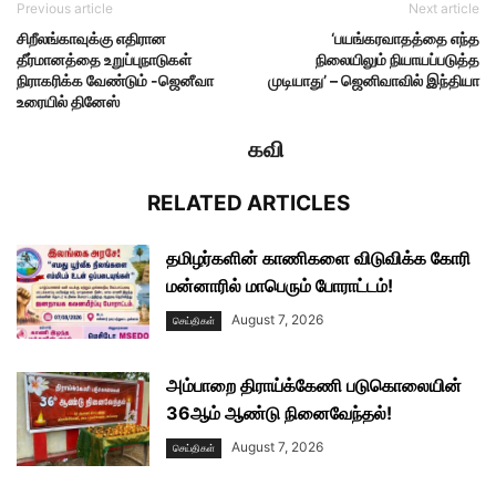
Previous article
Next article
சிறீலங்காவுக்கு எதிரான
‘பயங்கரவாதத்தை எந்த
தீர்மானத்தை உறுப்புநாடுகள்
நிலையிலும் நியாயப்படுத்த
நிராகரிக்க வேண்டும் -ஜெனீவா
முடியாது’ – ஜெனிவாவில் இந்தியா
உரையில் தினேஸ்
கவி
RELATED ARTICLES
தமிழர்களின் காணிகளை விடுவிக்க கோரி
மன்னாரில் மாபெரும் போராட்டம்!
August 7, 2026
செய்திகள்
அம்பாறை திராய்க்கேணி படுகொலையின்
36ஆம் ஆண்டு நினைவேந்தல்!
August 7, 2026
செய்திகள்