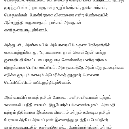
முடிந்த பின்னர் நாடாளுமன்ற உறுப்பினர்கள், தவிசாளர்கள்,
பொதுமக்கள் போன்றோரை விசாரணை என்ற போர்வையில்
அச்சுறுத்தி வருவதையும் நாங்கள் அவருடன்
கலந்துரையாடியுள்ளோம்.
அத்துடன், அண்மையில் அம்பாறையில் உகுண பிரதேசத்தில்
உரையாற்றும்போது, ‘பிரபாகரனை நான் கொன்றேன்’ என்று
ஜனாதிபதி கோட்டபாய ராஜபக்ஷ சொன்னதே மனித உரிமை
மீறலுக்கான பெரிய சாட்சியம். அதைவைத்தே அவர் மீது நடவடிக்கை
எடுக்க முடியும் எனவும் அமெரிக்கத் தூதுவர் அலைனா
டெப்பிலிட்ஸிடம் வலியுறுத்தியுள்ளோம்.
அண்மையில் உலகத் தமிழர் பேரவை, மனித உரிமைகள் மற்றும்
உலகளாவிய நீதி மையம், நியூயோர்க் பல்கலைக்கழகம், அமைதி
மற்றும் நீதிக்கான இலங்கை பிரசாரம் மற்றும் கனேடிய தமிழர்
பேரவை ஆகிய அமைப்புகள் இணைந்து நடத்திய மெய்நிகர்
கலந்துரையாடலில் கலந்துகொண்ட, போர்க்குற்றங்கள் மற்றும்