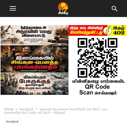
Home
செய்திகள்
‘தலைவர் பிரபாகரனை கொன்றேன்’ என கோட்டபாய
சொன்னதே மிகப் பெரிய சாட்சியம் – சிறிதரன்
செய்திகள்