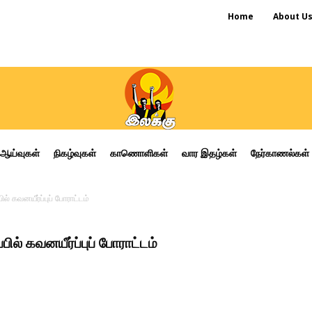
Home
About U
ஆய்வுகள்
நிகழ்வுகள்
காணொளிகள்
வார இதழ்கள்
நேர்காணல்கள்
ல் கவனயீர்ப்புப் போராட்டம்
ில் கவனயீர்ப்புப் போராட்டம்