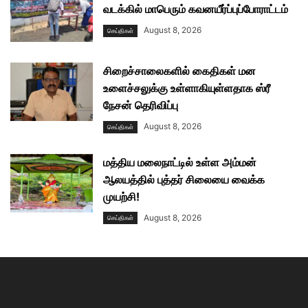
வடக்கில் மாபெரும் கவனயீர்ப்புப்போராட்டம்
August 8, 2026
செய்திகள்
சிறைச்சாலைகளில் கைதிகள் மன
உளைச்சலுக்கு உள்ளாகியுள்ளதாக ஸ்ரீ
நேசன் தெரிவிப்பு
August 8, 2026
செய்திகள்
மத்திய மலைநாட்டில் உள்ள அம்மன்
ஆலயத்தில் புத்தர் சிலையை வைக்க
முயற்சி!
August 8, 2026
செய்திகள்