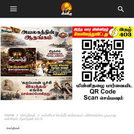
Home
செய்திகள்
கன்னியா வெந்நீர் ஊற்றையும் பறிகொடுக்க முடியாது
என்கிறார் ஆனந்தன் எம்.பி
செய்திகள்