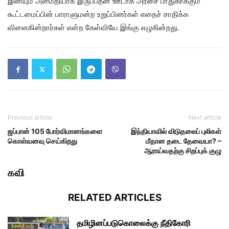
இனியும் அமைதியாக இருப்பதன் ஊடாக அரசை பாதுகாக்கும்
கூட்டமைப்பின் பாராளுமன்ற உறுப்பினர்கள் எதைச் சாதிக்க
விளைகின்றார்கள் என்ற கேள்வியே இங்கு எழுகின்றது.
Previous article
Next article
ஜப்பான் 105 போர்விமானங்களை
இந்தியாவில் விடுதலைப் புலிகள்
கொள்வனவு செய்கிறது
மீதான தடை தேவையா? –
ஆராய்வதற்கு சிறப்புக் குழு
கவி
RELATED ARTICLES
தமிழினப்படுகொலைக்கு நீதிகோரி