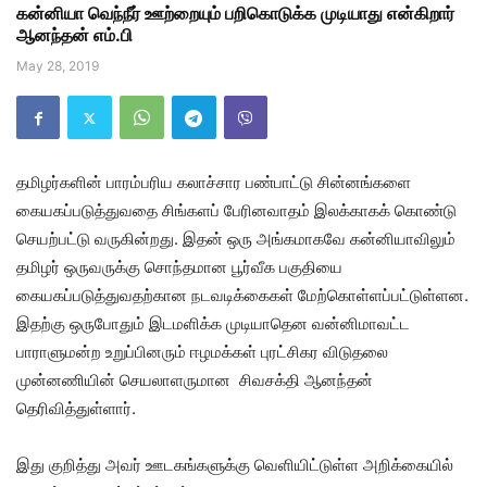
கன்னியா வெந்நீர் ஊற்றையும் பறிகொடுக்க முடியாது என்கிறார்
ஆனந்தன் எம்.பி
May 28, 2019
தமிழர்களின் பாரம்பரிய கலாச்சார பண்பாட்டு சின்னங்களை
கையகப்படுத்துவதை சிங்களப் பேரினவாதம் இலக்காகக் கொண்டு
செயற்பட்டு வருகின்றது. இதன் ஒரு அங்கமாகவே கன்னியாவிலும்
தமிழர் ஒருவருக்கு சொந்தமான பூர்வீக பகுதியை
கையகப்படுத்துவதற்கான நடவடிக்கைகள் மேற்கொள்ளப்பட்டுள்ளன.
இதற்கு ஒருபோதும் இடமளிக்க முடியாதென வன்னிமாவட்ட
பாராளுமன்ற உறுப்பினரும் ஈழமக்கள் புரட்சிகர விடுதலை
முன்னணியின் செயலாளருமான சிவசக்தி ஆனந்தன்
தெரிவித்துள்ளார்.
இது குறித்து அவர் ஊடகங்களுக்கு வெளியிட்டுள்ள அறிக்கையில்