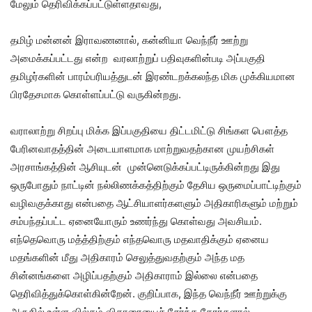
மேலும் தெரிவிக்கப்பட்டுள்ளதாவது,
தமிழ் மன்னன் இராவணனால், கன்னியா வெந்நீர் ஊற்று
அமைக்கப்பட்டது என்ற வரலாற்றுப் பதிவுகளின்படி அப்பகுதி
தமிழர்களின் பாரம்பரியத்துடன் இரண்டறக்கலந்த மிக முக்கியமான
பிரதேசமாக கொள்ளப்பட்டு வருகின்றது.
வராலாற்று சிறப்பு மிக்க இப்பகுதியை திட்டமிட்டு சிங்கள பௌத்த
பேரினவாதத்தின் அடையாளமாக மாற்றுவதற்கான முயற்சிகள்
அரசாங்கத்தின் ஆசியுடன் முன்னெடுக்கப்பட்டிருக்கின்றது இது
ஒருபோதும் நாட்டின் நல்லிணக்கத்திற்கும் தேசிய ஒருமைப்பாட்டிற்கும்
வழிவகுக்காது என்பதை ஆட்சியாளர்களளும் அதிகாரிகளும் மற்றும்
சம்பந்தப்பட்ட ஏனையோரும் உணர்ந்து கொள்வது அவசியம்.
எந்தெவொரு மத்த்திற்கும் எந்தவொரு மதவாதிக்கும் ஏனைய
மதங்களின் மீது அதிகாரம் செலுத்துவதற்கும் அந்த மத
சின்னங்களை அழிப்பதற்கும் அதிகாராம் இல்லை என்பதை
தெரிவித்துக்கொள்கின்றேன். குறிப்பாக, இந்த வெந்நீர் ஊற்றுக்கு
அருகில் உள்ள வில்கம் விகாரையைச் சேர்ந்த தேரர்களால்