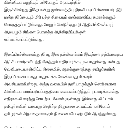
கின்னியா பகுதியும் பறிபோகும் அபாயத்தில்
இருக்கின்றது.இதேபான்று முல்லைத்தீவு நீராவியடிப்பிள்ளையார் நீதி
மன்ற தீர்ப்பையும் மீறி புத்த சிலையும் கண்காணிப்பு கமராக்களும்
பொருத்தப்பட்டுள்ளது. மேலும் வெடுக்குநாறி ஆதிலிங்கேஸ்வரர்
ஆலயமும் சிங்கள பொளத்த ஆக்கிரமிப்புக்குள்
உள்ளடக்கப்பட்டுள்ளது.
இனப்பிரச்சினைக்கு தீர்வு, இன நல்லிணக்கம் இவற்றை தற்போதைய
ஆட்சியாளர்களிடத்திலிருந்தும் எதிர்பார்க்க முடியாதுள்ளது என்பது
வெளிபடையாகிவிட்ட நிலையில், ஆகக்குறைந்தது தமிழர்களின்
இருப்பினையாவது பாதுகாக்க வேண்டியது மிகவும்
அவசியமாகின்றது. அந்த வகையில் தனியாருக்குச் சொந்தமான
கின்னியா பாரம்பரியப்பகுதியை கையகப்படுத்தும் நடவடிக்கைக்கு
எதிராக விரைந்து செயற்பட வேண்டியுள்ளது. இல்லாது விட்டால்
தமிழர்களின் வரலாறு செறிந்த திருமலை மாவட்டம் பறிபோய்
தமிழர்கள் அநாதைகளாகும் நிலைமையே ஏற்படும் ஆபத்துள்ளது.