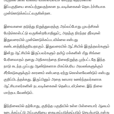
இப்பகுதியை கைப்பற்றுவதற்கான நடவடிக்கைகள் தொடர்ச்சியாக
முன்னெடுக்கப்பட்வருகின்றன.
இவைகளை தடுத்து நிறுத்துவதற்கு அவ்வப்போது முயற்சிகள்
மேற்கொள்பட்டு வருகின்றபோதிலும்;, அதற்கு நிரந்தர தீர்வுகள்
இதுவரையில் முன்னெடுக்கப்படவில்லை என்பது
கண்டனத்திற்குரியதாகும். இதுவரையில் ஆட்சியில் இருந்தவர்களும்
இன்று ஆட்சியில் இருப்பவர்களும் தமிழ் மக்களின் மீது சிங்கள
பேரினவாதம் தனது அதிகாரத்தை நிலைநிறுத்த முற்பட்டதே இந்த
நாடு கடந்த முப்பது ஆண்டுகளாக மிகப்பெரிய அவலங்களுக்கும்
சீர்கேடுகளுக்கும் காரணம் என்பதை ஏற்று கொள்ளவேண்டும் என்பது
குறிப்பிடத்தக்கது. இருப்பினும் அதை உளமார உணர்ந்தவர்களாக
ஆட்சியாளர்களின் நடவடிக்கைகள் தென்படவி;ல்லை. இந் நிலை
மாற்றபடவேண்டும்.
இந்நிலையில் தற்போது, குறித்த பகுதியில் உள்ள பிள்ளையார் ஆலயம்
உடைக்கப்பட்டு அப்பகுதியை கையகப்படுத்தப்படும் செயற்பாடொன்று