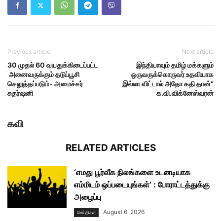
Previous article
Next article
30 முதல் 60 வயதுக்கிடைப்பட்ட
இந்தியாவும் தமிழ் மக்களும்
அனைவருக்கும் தடுப்பூசி
ஒருவருக்கொருவர் உதவியாக
செலுத்தப்படும்- அமைச்சர்
இல்லா விட்டால் அதோ கதி தான்“
சுதர்ஷனி
க.வி.விக்னேஸ்வரன்
கவி
RELATED ARTICLES
‘எமது பூர்வீக நிலங்களை உடனடியாக
எம்மிடம் ஒப்படையுங்கள்’ : போராட்டத்துக்கு
அழைப்பு
August 6, 2026
செய்திகள்