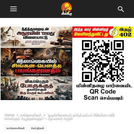
Home
காணாெளிகள்
‘ஒருங்கிணையும் தமிழர் தரப்பும் சிறீலங்கா எதிர்
கொள்ளும் அழுத்தங்களும்’ – ஆய்வாளர் அருஸ்
காணாெளிகள்
செய்திகள்