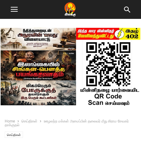
Home
செய்திகள்
ஊழலற்ற மக்கள் அமைப்பின் தலைவர் மீது கிராம சேவகர்
தாக்குதல்
செய்திகள்