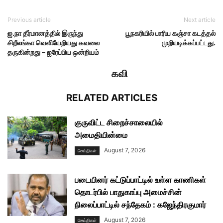
Previous article
Next article
ஐ.நா தீர்மானத்தில் இருந்து
பூநகரியில் பாரிய கஞ்சா கடத்தல்
சிறீலங்கா வெளியேறியது கவலை
முறியடிக்கப்பட்டது.
தருகின்றது – ஐரேப்பிய ஒன்றியம்
கவி
RELATED ARTICLES
குருவிட்ட சிறைச்சாலையில்
அமைதியின்மை
August 7, 2026
செய்திகள்
படையினர் கட்டுப்பாட்டில் உள்ள காணிகள்
தொடர்பில் பாதுகாப்பு அமைச்சின்
நிலைப்பாட்டில் சந்தேகம் : கஜேந்திரகுமார்
August 7, 2026
செய்திகள்