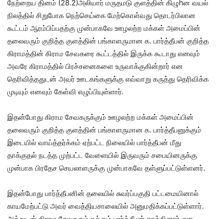
நேற்றைய தினம் (28.2)அலியார் மருதமடு குளத்தின் கிழுhன வயல்
நிலத்தில் சிறுபோக நெற்செய்கை மேற்கொள்வது தொடர்பிலான
கூட்டம் ஆரம்பிப்பதற்கு முன்பாகவே ஊழலற்ற மக்கள் அமைப்பின்
தலைவரும் குறித்த குளத்தின் பங்காளருமான க. பார்த்தீபன் குறித்த
கிராமத்தின் கிராம சேவகரை கூட்டத்தில் இருக்க கூடாது எனவும்
அவரே கிராமத்தில் பிரச்சனைகளை உருவாக்குகின்றார் என
தெரிவித்ததுடன் அவர் ஊடகங்களுக்கு எவ்வாறு கருத்து தெரிவிக்க
முடியும் எனவும் கேள்வி எழுப்பியுள்ளார்.
இதன்போது கிராம சேவகருக்கும் ஊழலற்ற மக்கள் அமைப்பின்
தலைவரும் குறித்த குளத்தின் பங்காளருமான க. பார்த்தீபனுக்கும்
இடையில் வாய்த்தர்க்கம் ஏற்பட்ட நிலையில் பார்த்தீபன் மீது
தாக்குதல் நடத்த முற்பட்ட வேளையில் இருவரும் சபையினருக்கு
முன்பாக பிரதேச செயலாளருக்கு முன்பாகவே தள்ளுப்பட்டுள்ளனர்.
இதன்போது பார்த்தீபனின் தலையில் சுவர்ப்பகுதி பட்டமையினால்
காயமேற்பட்டு அவர் வைத்தியசாலையில் அனுமதிக்கப்பட்டுள்ளார்.
அத்துடன் கிராம சேவகரும் தக்கும் பார்த்தீபன் தாக்கினார் என