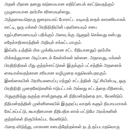
அதன் மீதான தனது கடுமையான எதிர்ப்பைக் காட்டுவதற்கும்
முழுமையான தார்மீக உரிமையுள்ளது.
அத்தகையதொரு ஜனநாயகப் போராட்ட வடிவத் தைக் காரணியாகக்
காட்டி, ஒரு மக்கள் பிரதிநிதியின் பதவியையும் சபை
உறுப்புரிமையையும் பறிக்கும் அளவு க்கு ஆளுநர் செல்வது என்பது
எதேச்சதிகாரத்தின் அதியுச் சக்கட்டமாகும்.
இவ்விடயத்தில் மிக முக்கியமான சட்ட ரீதியானதும் தார்மீக
மிக்கத்துமான அடிப்படைக் கேள்விகள் உள்ளன. அதாவது, மக்கள்
பிரதிநிதிகள் மீது குற்றச்சாட்டுகள் இருக்கும் பட்சத்தில் அதனைக்
கையாள்வதற்கான சரியான வழிமுறை எதுவென்பதாகும்.
இலங்கையின் அரசியலமைப்பு மற்றும் சட்டத்தின் ஆட்சியின்படி, ஒரு
பிரதிநிதி முறைகேடுகளில் ஈடுபட்டால் அல்லது சட்டத்தை மீறினால்,
அதுகுறித்து தகுந்த சான்றுகளுடன் நீதிமன்றத்தை நாட வேண்டும்.
நீதிமன்றத்தின் முன்னிலையில் இருதரப்பு வாதங் களும் நியாயமாகக்
கேட்கப்பட்டு, சுயாதீனமான நீதிபதிக ளால் மட்டுமே அவர்களின்
குற்றங்கள் நிரூபிக்கப்பட வேண்டும்.
அதை விடுத்து, மாகாண சபைத்தேர்தல்கள் நடத் தப்படாதவொரு