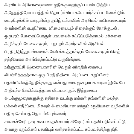
அரசியல் அபிலாஷைகளை ஒடுக்குவதற்குப் பயன்படுத்திய
அதேதந்திரோபாயத்தின் தொடர்ச்சியாகவே பார்க்கப்பட வேண்டும்.
வட,கிழக்கில் வாழுகின்ற தமிழ் மக்களின் அரசியல் வலிமையையும்
அவர்களின் சுயநிர்ணய உரிமையையும் சிதைக்கும் நோக்குடன்,
ஒருபுறம் போதைப்பொருள் பரவலைக் கட்டுப்படுத்தாமல் மக்களை
அழிக்கும் வேலைகளும், மறுபுறம் அவர்களின் அரசியல்
பிரதிநிதித்துவங்களைக் கேலிக்கூத்தாக்கும் வேலைகளும் மிகத்
தந்திரமாக அரங்கேற்றப்பட்டு வருகின்றன.
உள்ளுராட்சி ஆணையாளரின் வெறும் சுற்றறிக் கையை
விமர்சித்ததற்காக ஒரு பிரதிநிதியை அடிப்படை உறுப்பினர்
பதவியிலிருந்தே நீக்குவது என்பது உலக ஜனநாயக வரலாற்றிலேயே
அதியுச்ச கேலிக்கூத்தான விடயமாகும். இத்தகைய
அடக்குமுறைகளுக்கு எதிராக வடக்கு மக்கள் தங்களின் பலத்த
மக்கள் எதிர்ப்பை மிகவும் அமைதியான மற்றும் உறுதியான வழிகளில்
பதிவு செய்யத் தொடங்கியுள்ளனர்.
சாவகச்சேரி நகர சபை உபதவிசாளர் கிஷோரின் பதவி பறிக்கப்பட்டு,
அவரது உறுப்பினர் பதவியும் வறிதாக்கப்பட்ட சம்பவத்திற்கு நீதி