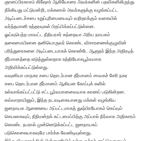
ஞானப்பிரகாசம் கிஷோர் ஆகியோரை அவர்களின் பதவிகளிலிருந்து
நீக்கியது மட்டுமன்றி, மக்களால் அவர்களுக்கு வழங்கப்பட்ட
அடிப்படைச்சபை உறுப்புரிமையையும் வறிதாக்கும் வகையில்
வர்த்தமானி உத்தரவுகள் பிறப்பிக்கப்பட்டுள்ளன.
ஓய்வுபெற்ற மாவட்ட நீதியரசர் கந்தையா அரிய நாயகம்
தலைமையிலான தனியொருவர் கொண்ட விசாரணைக்குழுவின்
பரிந்துரைகளை அடிப்படையாகக் கொண்டே ஆளுநர் இந்த அதிரடித்
தீர்மானத்தை எடுத்துள்ளதாக உத்தியோகபூர்வமாக
அறிவிக்கப்பட்டுள்ளது.
வவுனியா மாநகர சபை தொடர்பான தீர்மானம் சாவகச் சேரி நகர
சபை தொடர்பான தீர்மானம் ஆகியன கோப்புக் களில்
உள்வாங்கப்பட்பட்டு சட்டபூர்வமானவையாக காணப் படுகின்றன.
எவ்வாறாயினும், இந்த நடவடிகையானது மக்கள் வழங்கிய
ஜனநாயக ஆணையை அப்பட்டமாகத் துஷ்பிரயோகம் செய்யும்
செயலாகவும், நீதிமன்றக் கட்டமைப்பிற்கு அப்பால் நிர்வாக அதிகாரம்
கொண்ட நபரால் முன்னெடுக்கப்பட்ட ஜனநாயகப்
படுகொலையாகவுமே பார்க்க வேண்டியுள்ளது.
இந்த விவகாரத்தின் பின்னணியில் உள்ள குற்றச் சாட்டுகளையும்