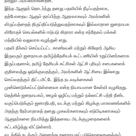
நிரலும் அம்பலமாகின்றன.
இந்த ஆளுநர் தொடர்ந்து தனது பதவியில் நீடிப்பதற்காக,
தற்போதைய ஆளும் தரப்பிற்கு ஆதரவாகவும் அவர்களின்
விருப்பத்தைத் திருப்திப்படுத்துவதற்காகவும் இவ்வாறான ஜனநாயக
விரோதச் செயல்களில் ஈடுபடு கிறாரா என்ற சந்தேகம் மக்கள்
மத்தியில் வலுவாக எழுந்துள் ளது.
பதவி நீக்கம் செய்யப்பட்ட காண்டீபன் மற்றும் கிஷோர் ஆகிய
இருவரும் ஜனநாயக தமிழ்த்தேசியக் கூட்டணியின் உறுப்பினர்களாக
இருப்பதனால், தமிழ் தேசியக் கட்சிகள் ஆட்சி புரியும் சபைகளைக்
குறிவைத்து ஒடுக்குவதற்கும், அவர்களின் ஆட்சியை இல்லாது
செய்வதற்கும் திட்டமிட்டே இந்த நடவடிக்கைகள்
முன்னெடுக்கப்பட்டுள்ளனவா என்ற நியாயமான கேள்வி எழுகிறது.
தெற்கில் ஜனநாயகம், ஊழல் ஒழிப்பு மற்றும் நல்லாட்சி பற்றி நீண்ட
வகுப்பெடுக்கும் ஜனாதிபதி, வடக்கு மற்றும் கிழக்கு மாகாணங்களில்
அதற்கு நேர்மாறாகத் தனது முகவர்களாகவும் எடுபிடிகளாகவும்
ஆளுநர்களை நியமித்து இத்தகைய அடக்குமுறைகளைக்
கட்டவிழ்த்து விட்டுள்ளார்.
வடக்கில் நடக்கும் அனைத்து ஜனநாயகப் படுகொலைகளுக்கும்