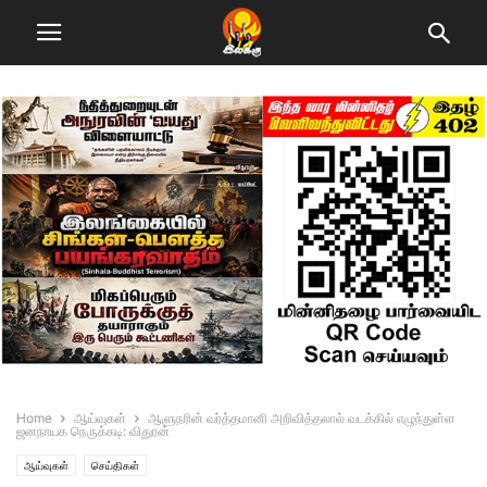
Home
ஆய்வுகள்
ஆளுநரின் வர்த்தமானி அறிவித்தலால் வடக்கில் எழுந்துள்ள
ஜனநாயக நெருக்கடி: விதுரன்
ஆய்வுகள்
செய்திகள்