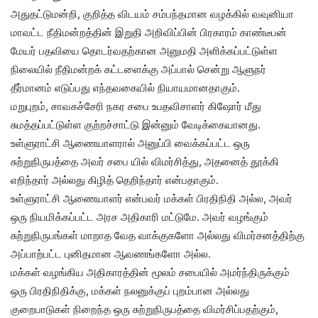
அதுதட்டுமன்றி, குறித்த விடயம் சம்பந்தமான வழக்கில் வவுனியா
மாவட்ட நீதிமன்றத்தின் இறுதி அறிவிப்பின் பிரகாரம் காண்டீபன்
மேயர் பதவியை தொடர்வதற்கான அனுமதி அளிக்கப்பட்டுள்ள
நிலையில் நீதிமன்றக் கட்டளைக்கு அப்பால் சென்று ஆளுநர்
தீர்மானம் எடுப்பது எந்தவகையில் நியாயமானதாகும்.
மறுபுறம், சாவகச்சேரி நகர சபை உபதவிசாளர் கிஷோர் மீது
சுமத்தப்பட்டுள்ள குற்றச்சாட்டு இன்னும் வேடிக்கையானது.
உள்ளுராட்சி ஆணையாளரால் அனுப்பி வைக்கப்பட்ட ஒரு
சுற்றுநிருபத்தை அவர் சபை யில் விமர்சித்து, அதனைத் தூக்கி
எறிந்தார் அல்லது கிழித் தெறிந்தார் என்பதாகும்.
உள்ளுராட்சி ஆணையாளர் என்பவர் மக்கள் பிரதிநிதி அல்ல, அவர்
ஒரு நியமிக்கப்பட்ட அரச அதிகாரி மட்டுமே. அவர் வழங்கும்
சுற்றுநிருபங்கள் மாறாத வேத வாக்குகளோ அல்லது விமர்சனத்திற்கு
அப்பாற்பட்ட புனிதமான ஆவணங்களோ அல்ல.
மக்கள் வழங்கிய அதிகாரத்தின் மூலம் சபையில் அமர்ந்திருக்கும்
ஒரு பிரதிநிதிக்கு, மக்கள் நலனுக்குப் புறம்பான அல்லது
குறைபாடுகள் நிறைந்த ஒரு சுற்றுநிருபத்தை விமர்சிப்பதற்கும்,