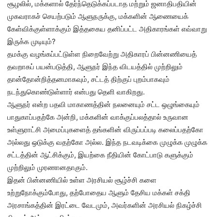
சூழலில், மக்களால் தேர்ந்தெடுக்கப்படாத மற்றும் ஜனாதிபதியின்
முகவராகச் செயற்படும் ஆளுநருக்கு, மக்களின் ஆணையைக்
கேள்விக்குள்ளாக்கும் இத்தகைய தனிப்பட்ட அதிகாரங்கள் எவ்வாறு
இருக்க முடியும்?
தமக்கு வழங்கப்பட்டுள்ள நிறைவேற்று அதிகாரப் பின்னணியைத்
தவறாகப் பயன்படுத்தி, ஆளுநர் இந்த விடயத்தில் முற்றிலும்
தான்தோன்றித்தனமாகவும், சட்டத் திற்குப் புறம்பாகவும்
நடந்துகொண்டுள்ளார் என்பது தெளி வாகிறது.
ஆளுநர் என்ற பதவி மாகாணத்தின் நலனையும் சட்ட ஒழுங்கையும்
பாதுகாப்பதற்கே அன்றி, மக்களின் வாக்குப்பலத்தால் உருவான
உள்ளுராட்சி அமைப்புகளைத் தங்களின் விருப்பப்படி கலைப்பதற்கோ
அல்லது ஒடுக்கு வதற்கோ அல்ல. இந்த நடவடிக்கை முழுக்க முழுக்க
சட்டத்தின் ஆட்சிக்கும், இயற்கை நீதியின் கோட்பாடு களுக்கும்
முற்றிலும் முரணானதாகும்.
இதன் பின்னணியில் உள்ள அரசியல் சூழ்ச்சி களை
உற்றுநோக்கும்போது, தற்போதைய ஆளும் தேசிய மக்கள் சக்தி
அரசாங்கத்தின் இரட்டை வேடமும், அவர்களின் அரசியல் நிகழ்ச்சி