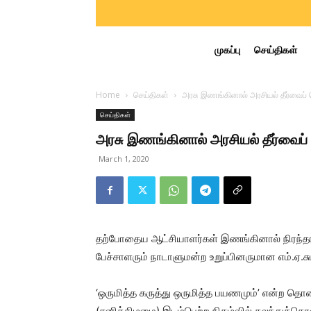
முகப்பு
செய்திகள்
Home
செய்திகள்
அரசு இணங்கினால் அரசியல் தீர்வைப் பெ
செய்திகள்
அரசு இணங்கினால் அரசியல் தீர்வைப் பெ
March 1, 2020
தற்போதைய ஆட்சியாளர்கள் இணங்கினால் நிரந்தர அ
பேச்சாளரும் நாடாளுமன்ற உறுப்பினருமான எம்.ஏ.சும
‘ஒருமித்த கருத்து ஒருமித்த பயணமும்’ என்ற தொனி
(சனிக்கிழமை) இடம்பெற்ற நிகழ்வில் கலந்துக்கொ