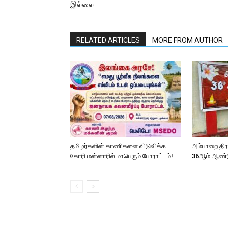
இல்லை
RELATED ARTICLES
MORE FROM AUTHOR
தமிழர்களின் காணிகளை விடுவிக்க
அம்பாறை தி
கோரி மன்னாரில் மாபெரும் போராட்டம்!
36ஆம் ஆண்ட