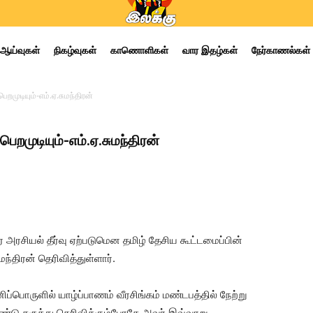
ஆய்வுகள்
நிகழ்வுகள்
காணொளிகள்
வார இதழ்கள்
நேர்காணல்கள்
றமுடியும்-எம்.ஏ.சுமந்திரன்
றமுடியும்-எம்.ஏ.சுமந்திரன்
ரசியல் தீர்வு ஏற்படுமென தமிழ் தேசிய கூட்டமைப்பின்
ந்திரன் தெரிவித்துள்ளார்.
ப்பொருளில் யாழ்ப்பாணம் வீரசிங்கம் மண்டபத்தில் நேற்று
ண்டு கருத்து தெரிவிக்கும்போதே அவர் இவ்வாறு