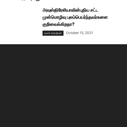
அவுஸ்திரேலியாவின்புதிய சட்ட
முன்மொழிவு புலம்பெயர்ந்தவர்களை
குறிவைக்கிறதா?
October 15, 2021
உலகச் செய்திகள்