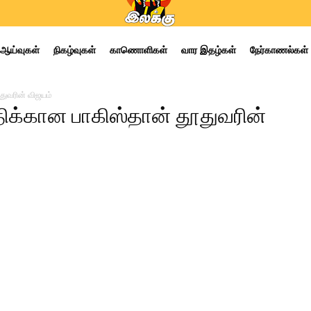
ஆய்வுகள்
நிகழ்வுகள்
காணொளிகள்
வார இதழ்கள்
நேர்காணல்கள்
ூதுவரின் விஜயம்
ுதிக்கான பாகிஸ்தான் தூதுவரின்