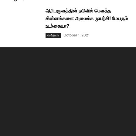
ஆரியகுளத்தின் நடுவில் பௌத்த
சின்னங்களை அமைக்க முயற்சி! மேயரும்
உடந்தையா?
October 1, 2021
செய்திகள்