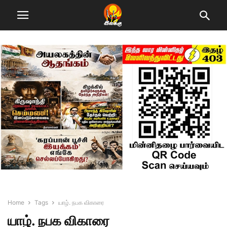
Home
Tags
யாழ். நபக விகாரை
யாழ். நபக விகாரை