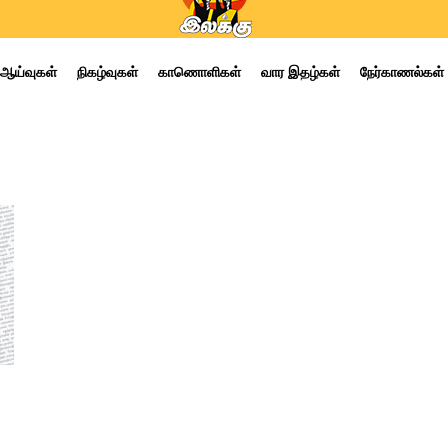
ஆய்வுகள்
நிகழ்வுகள்
காணொளிகள்
வார இதழ்கள்
நேர்காணல்கள்