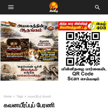
Home
Tags
கவனயீர்ப்புப் பேரணி
கவனயீர்ப்புப் பேரணி