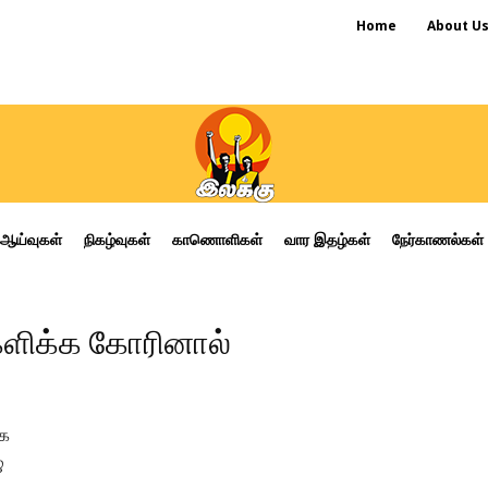
Home
About U
ஆய்வுகள்
நிகழ்வுகள்
காணொளிகள்
வார இதழ்கள்
நேர்காணல்கள்
களிக்க கோரினால்
்க
ு