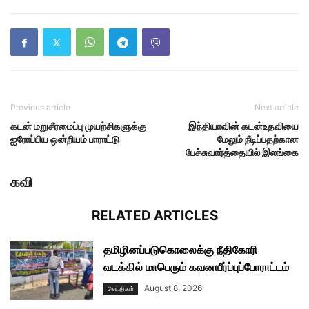
Previous article
Next article
கடன் மறுசீரமைப்பு முயற்சிகளுக்கு
இந்தியாவின் கடன்உதவியை
ஐரோப்பிய ஒன்றியம் பாராட்டு
மேலும் நீடிப்பதற்கான
பேச்சுவார்த்தையில் இலங்கை
கவி
RELATED ARTICLES
தமிழினப்படுகொலைக்கு நீதிகோரி
வடக்கில் மாபெரும் கவனயீர்ப்புப்போராட்டம்
August 8, 2026
செய்திகள்