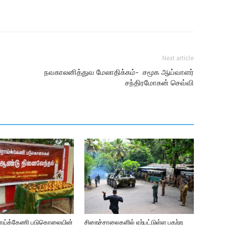
Next article
நவகாலனித்துவ மேலாதிக்கம்- சமூக ஆய்வாளர்
சந்திரமோகன் செவ்வி
ராய்க்கேணி படுகொலையின்
சிறைச்சாலைகளில் ஏற்பட்டுள்ள பதற்ற