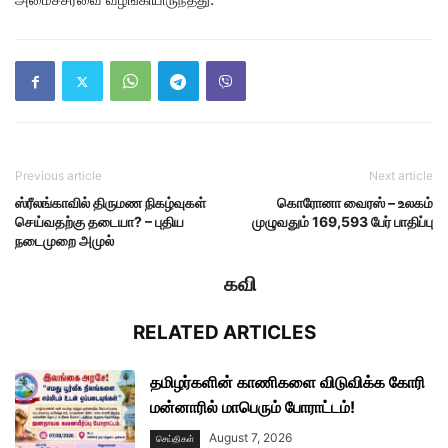
Previous article
Next article
ஸ்ரீலங்காவில் திருமண நிகழ்வுகள்
கொரோனா வைரஸ் – உலகம்
செய்வதற்கு தடையா? – புதிய
முழுவதும் 169,593 பேர் பாதிப்பு
நடைமுறை அமுல்
கவி
RELATED ARTICLES
தமிழர்களின் காணிகளை விடுவிக்க கோரி
மன்னாரில் மாபெரும் போராட்டம்!
August 7, 2026
செய்திகள்