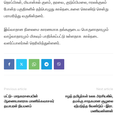
தொப்பிகள், மியான்கல் குளம், தரவை, குடும்பிமலை, ஈரலக்குலம்
போன்ற பகுதிகளில் தற்பொழுது கால்நடைகளை கொண்டு சென்று
பராமரித்து வருகின்றனர்.
இவ்வாறான நிலைமை காரணமாக தங்களுடைய பொருளாதாரமும்
வாழ்வாதாரமும் மிகவும் பாதிக்கப்பட்டு உள்ளதாக கால்நடை
வளர்ப்பாளர்கள் தெரிவித்துள்ளனர்.
Previous article
Next article
மட்டு- மாநகரசபையின்
ஈழத் தமிழர்கள் உலக அரசியலில்,
ஆணையாளராக மாணிக்கவாசகர்
தமக்கு சாதகமான சூழலை
தயாபரன் நியமனம்
ஏற்படுத்த வேண்டும் -இரா.
மணிவண்ணன்