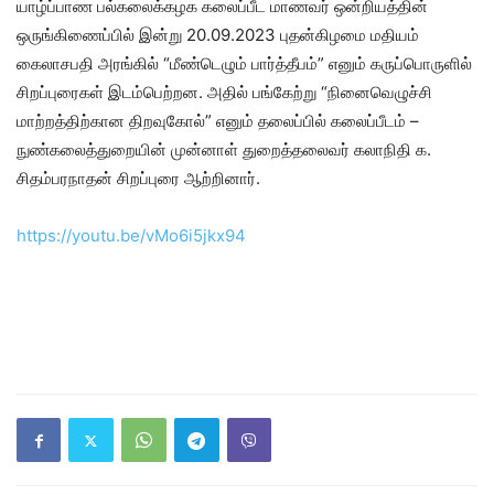
யாழ்ப்பாண பல்கலைக்கழக கலைப்பீட மாணவர் ஒன்றியத்தின்
ஒருங்கிணைப்பில் இன்று 20.09.2023 புதன்கிழமை மதியம்
கைலாசபதி அரங்கில் “மீண்டெழும் பார்த்தீபம்” எனும் கருப்பொருளில்
சிறப்புரைகள் இடம்பெற்றன. அதில் பங்கேற்று “நினைவெழுச்சி
மாற்றத்திற்கான திறவுகோல்” எனும் தலைப்பில் கலைப்பீடம் –
நுண்கலைத்துறையின் முன்னாள் துறைத்தலைவர் கலாநிதி க.
சிதம்பரநாதன் சிறப்புரை ஆற்றினார்.
https://youtu.be/vMo6i5jkx94