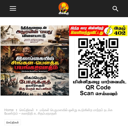
Home
செய்திகள்
மக்கள் பெருமளவில் ஒன்று கூடுகின்ற மாற்றம் நடக்க
வேண்டும் – கலாநிதி க. சிதம்பரநாதன்
செய்திகள்