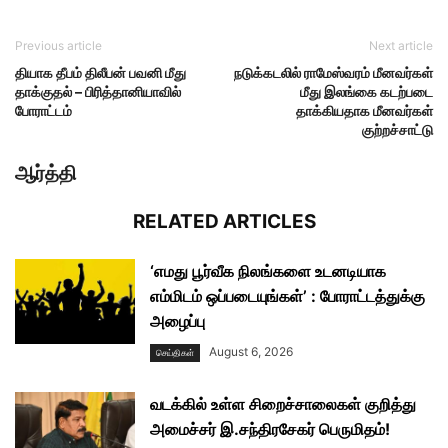
Previous article
Next article
தியாக தீபம் திலீபன் பவனி மீது
நடுக்கடலில் ராமேஸ்வரம் மீனவர்கள்
தாக்குதல் – பிரித்தானியாவில்
மீது இலங்கை கடற்படை
போராட்டம்
தாக்கியதாக மீனவர்கள்
குற்றச்சாட்டு
ஆர்த்தி
RELATED ARTICLES
‘எமது பூர்வீக நிலங்களை உடனடியாக
எம்மிடம் ஒப்படையுங்கள்’ : போராட்டத்துக்கு
அழைப்பு
August 6, 2026
செய்திகள்
வடக்கில் உள்ள சிறைச்சாலைகள் குறித்து
அமைச்சர் இ.சந்திரசேகர் பெருமிதம்!