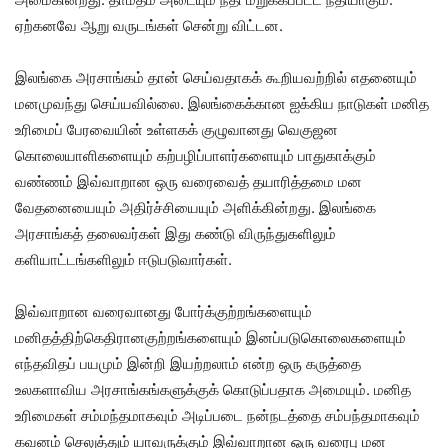
ஏற்கனவே ஆறு வருடங்கள் சென்று விட்டன.
இலங்கை அரசாங்கம் தான் செய்வதாகக் கூறியவற்றில் எதனையும்
மனமுவந்து செய்யவில்லை. இலங்கைக்கான ஐக்கிய நாடுகள் மனித
உரிமைப் பேரவையின் உள்ளகக் குழுவானது வெகுஜன
கொலையாளிகளையும் கற்பழிப்பாளர்களையும் பாதுகாக்கும்
வண்ணம் இவ்வாறான ஒரு வரைவைத் தயாரித்தமை மன
வேதனையையும் அதிர்ச்சியையும் அளிக்கின்றது. இலங்கை
அரசாங்கத் தலைவர்கள் இது கண்டு விருந்துகளிலும்
களியாட்டங்களிலும் ஈடுபடுவார்கள்.
இவ்வாறான வரைவானது போர்க்குற்றங்களையும்
மனிதத்திற்கெதிரானகுற்றங்களையும் இனப்படுகொலைகளையும்
எந்தவிதப் பயமும் இன்றி இயற்றலாம் என்ற ஒரு கருத்தை
உலகளாவிய அரசாங்கங்களுக்குக் கொடுப்பதாக அமையும். மனித
உரிமைகள் சம்மந்தமாகவும் அடிப்படை நன்நடத்தை சம்பந்தமாகவும்
கவனம் செலுத்தும் யாவருக்கும் இவ்வாறான ஒரு வரைபு மன