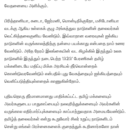
வேதனையை அளிக்கும்.
பிரித்தானியா, கனடா, ஜேர்மனி, மொன்டிநீக்குறோ, மசிடோனியா
வடக்கு ஆகிய உள்ளகக் குழு அங்கத்துவ நாடுகளின் தலைவர்கள்
வெட்கித்தலைகுனிய வேண்டும். இவ்வாறான வரைவுகள் ஐக்கிய
நாடுகளின் வருங்காலத்திற்கு நன்மை பயக்காது என்பதை நாம் உணர
வேண்டும். அதே நேரம் இலங்கையின் வட கிழக்கில் இருந்தும் உலக
நாடுகளில் இருந்தும் நடைபெற்ற ‘பி2பி’ பேரணிகள் தமிழ்
மக்களிடையே மதிப்பு மிக்க அரசியல் தீர்வொன்றைக்
கொண்டுவரவேண்டும் என்பதில் புது வேகத்தையும் ஐக்கியத்தையும்
வெளிப்படுத்தியுள்ளதைக் காணுகின்றோம்.
புதியதொரு தீர்மானமானது பாதிக்கப்பட்ட தமிழ் மக்களையும்
அவர்களுடைய பாதுகாப்பையும் நலவுரித்துக்களையும் அவர்களின்
வருங்கால எதிர்பார்ப்புக்களையும் காப்பாற்றுவதாக அமையவேண்டும்.
தமிழ்த் தலைவர்கள் என்று கூறுவோர் சிலர் உறுப்பு நாடுகளிடம்
சென்று எங்கள் பிரச்னைகளைக் குறைத்துக் கூறினார்களோ நான்