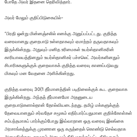
போதே அவர் இதனை தெரிவித்தார்.
அவர் மேலும் குறிப்பிடுகையில்-
“பிரதி ஒன்று மின்னஞ்சலில் எனக்கு அனுப்பப்பட்டது. குறித்த
வரைவானது குறைபாடு உள்ளதாகவும் ஏமாற்றம் தருவதாகவும்
இருக்கின்றது. அதுவும் மனித உரிமைகள் உயர்ஸ்தானிகரின்
காரியாலயத்தினதும் உயர்ஸ்தானிகர் பச்சலெட் அவர்களினதும்
சிபாரிசுகளுக்குக் குறைவாகக் குறித்த வரைவு காணப்படுவது
மிகவும் மன வேதனை அளிக்கின்றது.
குறித்த வரைவு 30{1 தீர்மானத்தின் படிநிலைக்குக் கூட குறைவாக
இருக்கின்றது. அந்தத் தீர்மானமோ அதனுடைய
குறைபாடுகளால்தான் தோல்வியடைந்தது. தமிழ் மக்களுக்குத்
தேவையானதும் சர்வதேச சமூகம் எதிர்பார்ப்பதுமான குறிக்கோள்கள்
சம்பந்தமாகப் பார்க்கும்போது இவ்வாறான ஒரு வரைவு இலங்கை
அரசாங்கத்துக்கு முரணான ஒரு கருத்தைக் கொண்டு செல்வதாக
அமைகின்றது. தாமதம் அடையும் நீதி மறுக்கப்பட்ட நீதியாகும்.