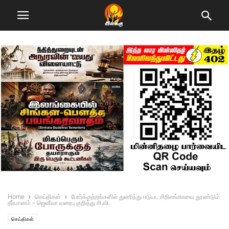
Home
செய்திகள்
போர்க்குற்றங்களில் துணிந்து ஈடுபட சிறிலங்காவை தூண்டும்
தீர்மானம் – ஜெனீவா வரைபு குறித்து சி.வி.
செய்திகள்