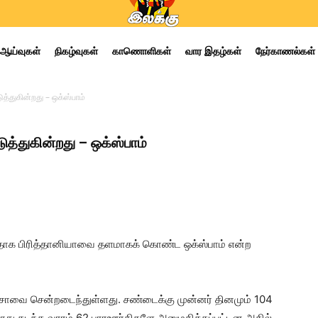
ஆய்வுகள்
நிகழ்வுகள்
காணொளிகள்
வார இதழ்கள்
நேர்காணல்கள்
்துகின்றது – ஒக்ஸ்பாம்
த்துகின்றது – ஒக்ஸ்பாம்
தாக பிரித்தானியாவை தளமாகக் கொண்ட ஒக்ஸ்பாம் என்ற
காசாவை சென்றடைந்துள்ளது. சண்டைக்கு முன்னர் தினமும் 104
போது கடந்த வாரம் 62 பாரஊர்திகளே அனுமதிக்கப்பட்டன அதில்