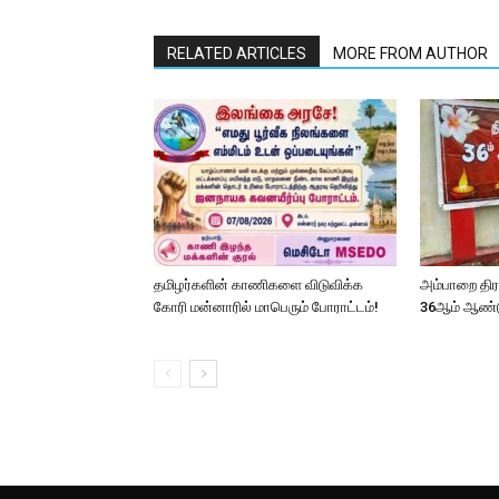
RELATED ARTICLES
MORE FROM AUTHOR
தமிழர்களின் காணிகளை விடுவிக்க
அம்பாறை தி
கோரி மன்னாரில் மாபெரும் போராட்டம்!
36ஆம் ஆண்ட