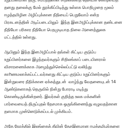
தனது தலைக்கு மேல் தூக்கிப்பிடித்து உள்ளக பொறிமுறை மூலம்
ஈழத்தமிழின அழிப்புக்கான நீதியைப் பெறுவோம் என்ற
பிரகடனத்தின் அடிப்படையிலும் இந்த இனஅழிப்புக்கான தண்டனை
நீதியோ பரிகார நீதியோ பெறமுடியாத நிலை அனைத்துலக
மட்டத்தில் உள்ளது.
ஆயினும் இந்த இனஅழிப்பால் தங்கள் கிட்டிய குடும்ப
உறுப்பினர்களை இழந்தவர்களும் சிறிலங்காப் படையினரால்
விசாரணைக்காக அழைத்துச்செல்லப்பட்டு வலிந்து
காhணமலாக்கப்பட்டவர்களது கிட்டிய குடும்ப உறுப்பினர்களும்
இன்றுவரை நீதிக்கான ஏக்கத்துடன் வாழ்ந்து வேதனையுடன் 14
ஆண்டுகளாகத் தெருவில் நின்று போராடி மடிந்து
கொண்டிருக்கின்றனர். இவர்கள் குறித்த உலக மக்களின்
பார்வையைத் திருப்புதல் தேசமாக ஒருங்கிணைந்து எழுவதற்கான
தளமாக முன்னெடுக்கப்படல் முக்கியம்.
அதே நேரத்தில் இலங்கைத் தீவின் தேசஇனமான ஈழத்தமிழர்களை