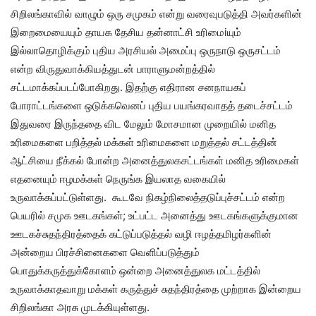
சிறிலங்காவில் வாழும் ஒரு சமுகம் என்று வரைவுபடுத்தி அவர்களின்
இறைமையையும் தாயக தேசிய தன்னாட்சி உரிமைiயும்
இல்லாதொழிக்கும் புதிய அரசியல் அமைப்பு ஒருநாடு ஒருசட்டம்
என்ற விருதுவாக்கியத்துடன் பாராளுமன்றத்தில்
சட்டமாக்கப்படப்போகிறது. இதற்கு எதிரான சனநாயகப்
போராட்டங்களை ஒடுக்கவெனப் புதிய பயங்கரவாதத் தடைச்சட்டம்
இதுவரை இருந்ததை விட மேலும் மோசமான முறையில் மனித
உரிமைகளை பறித்தல் மக்கள் உரிமைகளை மறுத்தல் சட்டத்தின்
ஆட்சியை நீக்கல் போன்ற அனைத்துலகசட்டங்கள் மனித உரிமைகள்
எதனையும் ஈழமக்கள் நெருங்க இயலாத வகையில்
உருவாக்கப்பட்டுள்ளது. கூடவே நிகழ்நிலைத்தடுப்புச்சட்டம் என்ற
பெயரில் சமுக ஊடகங்கள்; உட்பட்ட அனைத்து ஊடகங்களுக்குமான
ஊடகச்சுதந்திரத்தைக் கட்டுப்படுத்தல் வழி ஈழத்தமிழர்களின்
அன்றைய பிரச்சினைகளை வெளிப்படுத்தும்
பொதுக்கருத்துக்கோளம் ஒன்றை அனைத்துலக மட்டத்தில்
உருவாக்காதவாறு மக்கள் கருத்துச் சுதந்திரத்தை முற்றாக இன்றைய
சிறிலங்கா அரசு முடக்கியுள்ளது.