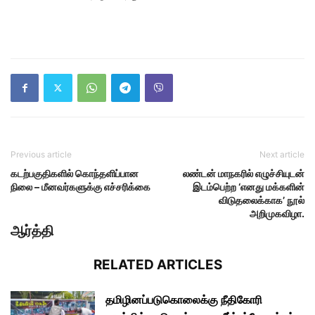
Previous article
Next article
கடற்பகுதிகளில் கொந்தளிப்பான
லண்டன் மாநகரில் எழுச்சியுடன்
நிலை – மீனவர்களுக்கு எச்சரிக்கை
இடம்பெற்ற ‘எனது மக்களின்
விடுதலைக்காக’ நூல்
அறிமுகவிழா.
ஆர்த்தி
RELATED ARTICLES
தமிழினப்படுகொலைக்கு நீதிகோரி