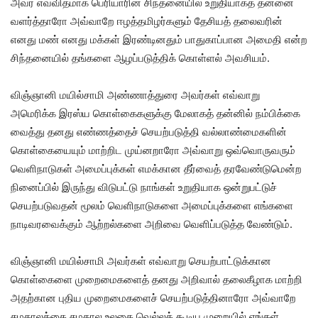
அவர் எவ்விதமாக பெரியாரின் சிந்தனையில் உறுதியாகத் தன்னை
வளர்த்தாரோ அவ்வாறே ஈழத்தமிழர்களும் தேசியத் தலைவரின்
எனது மண் எனது மக்கள் இரண்டினதும் பாதுகாப்பான அமைதி என்ற
சிந்தனையில் தங்களை ஆழப்படுத்திக் கொள்ளல் அவசியம்.
விஞ்ஞானி மயில்சாமி அண்ணாத்துரை அவர்கள் எவ்வாறு
அமெரிக்க இரஸ்ய கொள்கைகளுக்கு மேலாகத் தன்னில் நம்பிக்கை
வைத்து தனது எண்ணத்தைச் செயற்படுத்தி வல்லாண்மைகளின்
கொள்கையையும் மாற்றிட முய்னறாரோ அவ்வாறு ஒவ்வொருவரும்
வெளிநாடுகள் அமைப்புக்கள் எமக்கான தீர்வைத் தரவேண்டுமென்ற
நினைப்பில் இருந்து விடுபட்டு நாங்கள் உறுதியாக ஒன்றுபட்டுச்
செயற்படுவதன் மூலம் வெளிநாடுகளை அமைப்புக்களை எங்களை
நாடிவரவைக்கும் ஆற்றல்களை அறிவை வெளிப்படுத்த வேண்டும்.
விஞ்ஞானி மயில்சாமி அவர்கள் எவ்வாறு செயற்பாட்டுக்கான
கொள்கைளை முறைமைகளைத் தனது அறிவால் தலைகீழாக மாற்றி
அதற்கான புதிய முறைமைகளைச் செயற்படுத்தினாரோ அவ்வாறே
சமகாலத்தை சமகால உலகை வெல்லக் கூடிய முறையில் எங்கள்