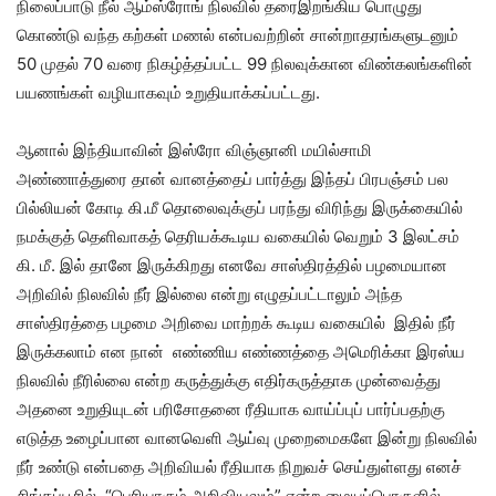
நிலைப்பாடு நீல் ஆம்ஸ்ரோங் நிலவில் தரைஇறங்கிய பொழுது
கொண்டு வந்த கற்கள் மணல் என்பவற்றின் சான்றாதரங்களுடனும்
50 முதல் 70 வரை நிகழ்த்தப்பட்ட 99 நிலவுக்கான விண்கலங்களின்
பயணங்கள் வழியாகவும் உறுதியாக்கப்பட்டது.
ஆனால் இந்தியாவின் இஸ்ரோ விஞ்ஞானி மயில்சாமி
அண்ணாத்துரை தான் வானத்தைப் பார்த்து இந்தப் பிரபஞ்சம் பல
பில்லியன் கோடி கி.மீ தொலைவுக்குப் பரந்து விரிந்து இருக்கையில்
நமக்குத் தெளிவாகத் தெரியக்கூடிய வகையில் வெறும் 3 இலட்சம்
கி. மீ. இல் தானே இருக்கிறது எனவே சாஸ்திரத்தில் பழமையான
அறிவில் நிலவில் நீர் இல்லை என்று எழுதப்பட்டாலும் அந்த
சாஸ்திரத்தை பழமை அறிவை மாற்றக் கூடிய வகையில் இதில் நீர்
இருக்கலாம் என நான் எண்ணிய எண்ணத்தை அமெரிக்கா இரஸ்ய
நிலவில் நீரில்லை என்ற கருத்துக்கு எதிர்கருத்தாக முன்வைத்து
அதனை உறுதியுடன் பரிசோதனை ரீதியாக வாய்ப்புப் பார்ப்பதற்கு
எடுத்த உழைப்பான வானவெளி ஆய்வு முறைமைகளே இன்று நிலவில்
நீர் உண்டு என்பதை அறிவியல் ரீதியாக நிறுவச் செய்துள்ளது எனச்
சிங்கப்பூரில் “பெரியாரும் அறிவியலும்” என்ற மையப்பொருளில்