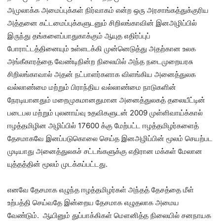
அமுலாக்க அமைப்புக்கள் நிர்வாகம் என்ற ஒரு அரசாங்கத்துக்குரிய
அத்தனை கட்டமைப்புக்களுடனும் சிறிலங்காவின் இனஅழிப்பில்
இருந்து தங்களைப்பாதுகாக்கும் ஆயுத எதிர்ப்புப்
போராட்டத்தினையும் உள்ளடக்கி முன்னெடுத்து அதற்கான உலக
அங்கீகாரத்தை வேண்டிநின்ற நிலையில் அந்த நடைமுறையரசு
சிறிலங்காவால் அதன் நட்பாளர்களாக விளங்கிய அனைத்துலக
வல்லாண்மை மற்றும் பிராந்திய வல்லாண்மை நாடுகளின்
நேரடியானதும் மறைமுகமானதுமான அனைத்துலகத் தலையீட்டின்
படைபல மற்றும் புலனாய்வு உதவிகளுடன் 2009 முள்ளிவாய்க்கால்
ஈழத்தமிழின அழிப்பில் 17600 க்கு மேற்பட்ட ஈழத்தமிழர்களைத்
தேசமாகவே இனப்படுகொலை செய்த இனஅழிப்பின் மூலம் செயற்பட
முடியாது அனைத்துலகச் சட்டங்களுக்கு எதிரான மக்கள் மேலான
யுத்தத்தின் மூலம் முடக்கப்பட்டது.
எனவே தேசமாக எழுந்த ஈழத்தமிழர்கள் அந்தத் தேசத்தை மீள்
உற்பத்தி செய்வதே இன்றைய தேசமாக எழுதலாக அமைய
வேண்டும். ஆயினும் துப்பாக்கிகள் மௌனித்த நிலையில் சனநாயக