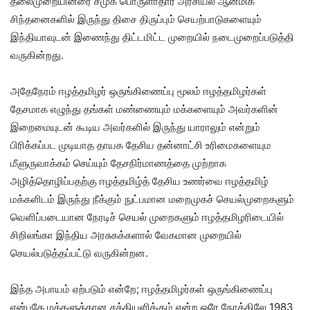
தலைமுறையினரை சமுக பொருளாதார அரசியல் ஆன்மிக
சிந்தனைகளில் இருந்து திசை திருப்பும் செயற்பாடுகளையும்
இந்தியாவுடன் இணைந்து திட்டமிட்ட முறையில் நடைமுறைப்படுத்தி
வருகின்றது.
அதேநேரம் ஈழத்தமிழர் ஒருங்கிணைப்பு மூலம் ஈழத்தமிழர்கள்
தேசமாக எழுந்து தங்கள் மண்ணையும் மக்களையும் அவர்களின்
இறைமையுடன் கூடிய அவர்களில் இருந்து யாராலும் என்றும்
பிரிக்கப்பட முடியாத தாயக தேசிய தன்னாட்சி உரிமைகளையும
மீளுருவாக்கம் செய்யும் தேசநிர்மாணத்தை முற்றாக
அழித்தொழிப்பதற்கு ஈழத்தமிழ்த் தேசிய உணர்வை ஈழத்தமிழ்
மக்களிடம் இருந்து நீக்கும் நுட்பமான மறைமுகச் செயல்முறைகளும்
வெளிப்படையான நேரடிச் செயல் முறைகளும் ஈழத்தமிழரிடையில்
சிறிலங்கா இந்திய அரசுகக்களால் வேகமான முறையில்
செயல்படுத்தப்பட்டு வருகின்றன.
இந்த அபாயம் ஏற்படும் என்றே; ஈழத்தமிழர்கள் ஒருங்கிணைப்பு
என்பதே மக்களுக்கான சத்தியளிக்கும் என்ற ஒரே நோக்கிலே 1983