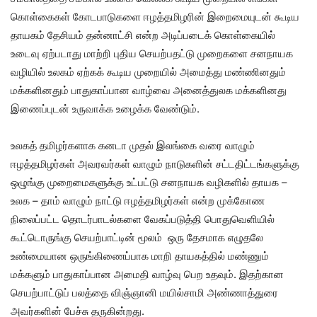
கொள்கைகள் கோடபாடுகளை ஈழத்தமிழரின் இறைமையுடன் கூடிய
தாயகம் தேசியம் தன்னாட்சி என்ற அடிப்படைக் கொள்கையில்
உடைவு ஏற்படாது மாற்றி புதிய செயற்பதட்டு முறைகளை சனநாயக
வழியில் உலகம் ஏற்கக் கூடிய முறையில் அமைத்து மண்ணினதும்
மக்களினதும் பாதுகாப்பான வாழ்வை அனைத்துலக மக்களினது
இணைப்புடன் உருவாக்க உழைக்க வேண்டும்.
உலகத் தமிழர்களாக கனடா முதல் இலங்கை வரை வாழும்
ஈழத்தமிழர்கள் அவரவர்கள் வாழும் நாடுகளின் சட்டதிட்டங்களுக்கு
ஒழுங்கு முறைமைகளுக்கு உட்பட்டு சனநாயக வழிகளில் தாயக –
உலக – தாம் வாழும் நாட்டு ஈழத்தமிழர்கள் என்ற முக்கோண
நிலைப்பட்ட தொடர்பாடல்களை வேகப்படுத்தி பொதுவெளியில்
கூட்டொருங்கு செயற்பாட்டின் மூலம் ஒரு தேசமாக எழுதலே
உண்மையான ஒருங்கிணைப்பாக மாறி தாயகத்தில் மண்ணும்
மக்களும் பாதுகாப்பான அமைதி வாழ்வு பெற உதவும். இதற்கான
செயற்பாட்டுப் பலத்தை விஞ்ஞானி மயில்சாமி அண்ணாத்துரை
அவர்களின் பேச்சு தருகின்றது.