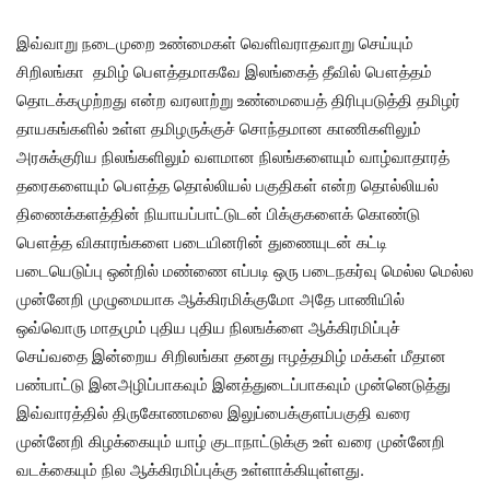
இவ்வாறு நடைமுறை உண்மைகள் வெளிவராதவாறு செய்யும்
சிறிலங்கா தமிழ் பௌத்தமாகவே இலங்கைத் தீவில் பௌத்தம்
தொடக்கமுற்றது என்ற வரலாற்று உண்மையைத் திரிபுபடுத்தி தமிழர்
தாயகங்களில் உள்ள தமிழருக்குச் சொந்தமான காணிகளிலும்
அரசுக்குரிய நிலங்களிலும் வளமான நிலங்களையும் வாழ்வாதாரத்
தரைகளையும் பௌத்த தொல்லியல் பகுதிகள் என்ற தொல்லியல்
திணைக்களத்தின் நியாயப்பாட்டுடன் பிக்குகளைக் கொண்டு
பௌத்த விகாரங்களை படையினரின் துணையுடன் கட்டி
படையெடுப்பு ஒன்றில் மண்ணை எப்படி ஒரு படைநகர்வு மெல்ல மெல்ல
முன்னேறி முழுமையாக ஆக்கிரமிக்குமோ அதே பாணியில்
ஒவ்வொரு மாதமும் புதிய புதிய நிலஙக்ளை ஆக்கிரமிப்புச்
செய்வதை இன்றைய சிறிலங்கா தனது ஈழத்தமிழ் மக்கள் மீதான
பண்பாட்டு இனஅழிப்பாகவும் இனத்துடைப்பாகவும் முன்னெடுத்து
இவ்வாரத்தில் திருகோணமலை இலுப்பைக்குளப்பகுதி வரை
முன்னேறி கிழக்கையும் யாழ் குடாநாட்டுக்கு உள் வரை முன்னேறி
வடக்கையும் நில ஆக்கிரமிப்புக்கு உள்ளாக்கியுள்ளது.