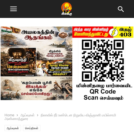
Home
ஆய்வுகள்
நிலாவில் நீர் உண்டென நிறுவிய விஞ்ஞானி மயில்சாமி
அண்ணாத்துரை
ஆய்வுகள்
செய்திகள்