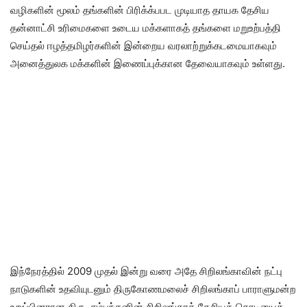
வழிகளின் மூலம் தங்களின் பிரிக்க்பபட முடியாத தாயக தேசிய
தன்னாட்சி உரிமைகளை உடைய மக்களாகத் தங்களை மறுஉற்பத்தி
செய்தல் ஈழத்தமிழர்களின் இன்றைய வரலாற்றுக்கடமையாகவும்
அனைத்துலக மக்களின் இணைப்புக்கான தேவையாகவும் உள்ளது.
இந்நேரத்தில் 2009 முதல் இன்று வரை அதே சிறிலங்காவின் நட்பு
நாடுகளின் உதவியுடனும் திருகோணமலைச் சிறிலங்காப் பாராளுமன்ற
உறுப்பினரான திரு. சம்பந்தனின் சிறிலங்காத் தேசியக் கொடியைத்