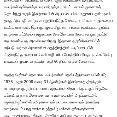
உரிமைகளை அவர்களின் வரலாற்றுத் தாயகமான இலங்கையில்
அவர்கள் தங்களுக்கு வரலாற்றுக்கு முற்பட்ட காலம் முதலாகத்
தொடர்ந்து வரும் இறைமையின் அடிப்படையில் பாதுகாப்பதன் மூலம்
தமது அமைதி வாழ்வை உறுதிப்படுத்த வேண்டிய மக்களாக இன்றைய
உலகில் உள்ளனர். இதற்கு ஈழத்தமிழர்கள் தங்கள் தனிப்பட்ட குடும்ப
வாழ்வை மட்டுமல்ல சமுகமாக தேசஇனமாக தேசமாக ஒன்றுபட்டு
எழ வேண்டியது அவசியமாகிறது. இதனை ஒருங்கிணைப்பில்
ஈடுபடுபவர்கள் அவரவரின் சுதந்திரத்தின் அடிப்படையில்
அனுமதித்து உரையாடல்கள் வழி உரிய நேரத்தில் உரியது நடக்க அன்பு
உறவாடல் மூலமான நட்பின் வழி நெறிப்படுத்தல் வேண்டும்.
ஈழத்தமிழர்கள் தேசமாக அவர்களின் தேசியத்தலைமையின் கீழ்
1978 முதல் 2009 வரை 31 ஆண்டுகள் இலங்கைத் தீவுக்குள்
வரலாற்றுக்கு முற்பட்ட காலம் முதலாகத் தொடர்ந்து வரும் இருதேச
மக்களின் நாடு இலங்கை என்ற உண்மையின் அடிப்படையில்
ஈழத்தமிழர்களின் உயிர்களையும் உடைமைகளையும் நாளாந்த
வாழ்வையும் பாதுகாக்க ஈழத்தமிழ் மக்கள் தங்களுக்கான
நடைமுறையரசை சீருடை அணிந்த முப்படைகள் சட்டவாக்க சட்ட