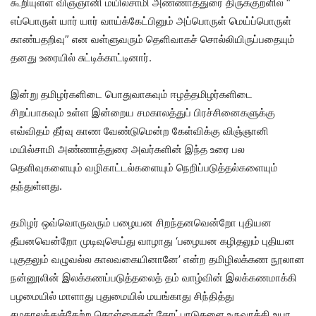
கூறியுள்ள விஞ்ஞானி மயில்சாமி அண்ணாத்துரை திருக்குறளில் “
எப்பொருள் யார் யார் வாய்க்கேட்பினும் அப்பொருள் மெய்ப்பொருள்
காண்பதறிவு” என வள்ளுவரும் தெளிவாகச் சொல்லியிருப்பதையும்
தனது உரையில் சுட்டிக்காட்டினார்.
இன்று தமிழர்களிடை பொதுவாகவும் ஈழத்தமிழர்களிடை
சிறப்பாகவும் உள்ள இன்றைய சமகாலத்துப் பிரச்சினைகளுக்கு
எவ்விதம் தீர்வு காண வேண்டுமென்ற கேள்விக்கு விஞ்ஞானி
மயில்சாமி அண்ணாத்துரை அவர்களின் இந்த உரை பல
தெளிவுகளையும் வழிகாட்டல்களையும் நெறிப்படுத்தல்களையும்
தந்துள்ளது.
தமிழர் ஒவ்வொருவரும் பழையன சிறந்தனவென்றோ புதியன
தீயனவென்றோ முடிவுசெய்து வாழாது ‘பழையன கழிதலும் புதியன
புகுதலும் வழுவல்ல காலவகையினானே’ என்ற தமிழிலக்கண நூலான
நன்னூலின் இலக்கணப்படுத்தலைத் தம் வாழ்வின் இலக்கணமாக்கி
பழமையில் மாளாது புதுமையில் மயங்காது சிந்தித்து
சமகாலத்துக்கேற்ற கொள்கைகள் கோட்பாடுகளை உருவாக்கி உயர