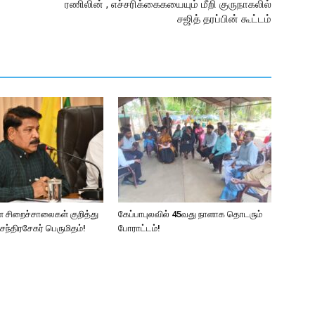
ரணிலின் , எச்­ச­ரிக்­கை­க­யையும் மீறி குரு­நா­கலில்
சஜித் தரப்பின் கூட்டம்
ள சிறைச்சாலைகள் குறித்து
கேப்பாபுலவில் 45வது நாளாக தொடரும்
ந்திரசேகர் பெருமிதம்!
போராட்டம்!