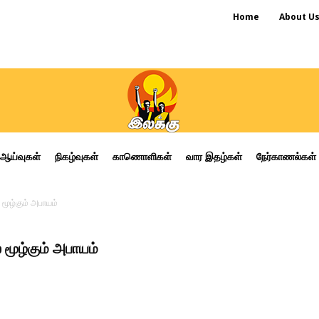
Home
About U
ஆய்வுகள்
நிகழ்வுகள்
காணொளிகள்
வார இதழ்கள்
நேர்காணல்கள்
 மூழ்கும் அபாயம்
் மூழ்கும் அபாயம்