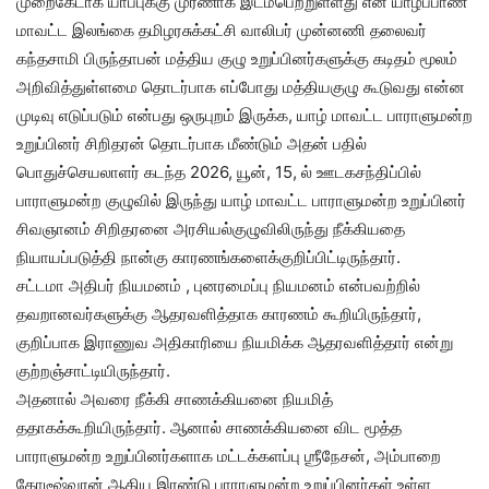
முறைகேடாக யாப்புக்கு முரணாக இடம்பெற்றுள்ளது என யாழ்ப்பாண
மாவட்ட இலங்கை தமிழரசுக்கட்சி வாலிபர் முன்னணி தலைவர்
கந்தசாமி பிருந்தாபன் மத்திய குழு உறுப்பினர்களுக்கு கடிதம் மூலம்
அறிவித்துள்ளமை தொடர்பாக எப்போது மத்தியகுழு கூடுவது என்ன
முடிவு எடுப்படும் என்பது ஒருபுறம் இருக்க, யாழ் மாவட்ட பாராளுமன்ற
உறுப்பினர் சிறிதரன் தொடர்பாக மீண்டும் அதன் பதில்
பொதுச்செயலாளர் கடந்த 2026, யூன், 15, ல் ஊடகசந்திப்பில்
பாராளுமன்ற குழுவில் இருந்து யாழ் மாவட்ட பாராளுமன்ற உறுப்பினர்
சிவஞானம் சிறிதரனை அரசியல்குழுவிலிருந்து நீக்கியதை
நியாயப்படுத்தி நான்கு காரணங்களைக்குறிப்பிட்டிருந்தா
ர்.
சட்டமா அதிபர் நியமனம் , புனரமைப்பு நியமனம் என்பவற்றில்
தவறானவர்களுக்கு ஆதரவளித்தாக காரணம் கூறியிருந்தார்,
குறிப்பாக இராணுவ அதிகாரியை நியமிக்க ஆதரவளித்தார் என்று
குற்றஞ்சாட்டியிருந்தார்.
அதனால் அவரை நீக்கி சாணக்கியனை நியமித்
ததாகக்கூறியிருந்தார். ஆனால் சாணக்கியனை விட மூத்த
பாராளுமன்ற உறுப்பினர்களாக மட்டக்களப்பு ஶ்ரீநேசன், அம்பாறை
கோடீஷ்வரன் ஆகிய இரண்டு பாராளுமன்ற உறுப்பினர்கள் உள்ள