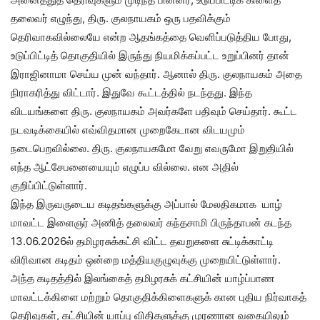
தலைவர் எழுந்து, திரு. குலநாயகம் ஒரு பதவிக்கும்
தெரிவாகவில்லையே என்ற ஆதங்கத்தை வெளிப்படுத்திய போது,
உடுப்பிட்டித் தொகுதியில் இருந்து நியமிக்கப்பட்ட உறுப்பினர் தான்
இராஜினாமா செய்ய முன் வந்தார். ஆனால் திரு. குலநாயகம் அதை
நிராகரித்து விட்டார். இதுவே கூட்டத்தில் நடந்தது. இந்த
விடயங்களை திரு. குலநாயகம் அவர்களே பதிவும் செய்தார். கூட்ட
நடவடிக்கையில் எவ்விதமான முறைகேடான விடயமும்
நடைபெறவில்லை. திரு. குலநாயகமோ வேறு எவருமோ இறுதியில்
எந்த ஆட்சேபனையையும் எழுப்ப வில்லை. என அதில்
குறிப்பிட்டுள்ளார்.
இந்த இருவருடைய கடிதங்களுக்கு அப்பால் மேலதிகமாக யாழ்
மாவட்ட இளைஞர் அணித் தலைவர் கந்தசாமி பிருந்தாபன் கடந்த
13.06.2026ல் தமிழரசுக்கட்சி விட்ட தவறுகளை சுட்டிக்காட்டி
விரிவான கடிதம் ஒன்றை மத்தியகுழுவுக்கு முறையிட்டுள்ளார்.
அந்த கடிதத்தில் இலங்கைத் தமிழரசுக் கட்சியின் யாழ்ப்பாண
மாவட்டக்கிளை மற்றும் தொகுதிக்கிளைகளுக் கான புதிய நிர்வாகத்
தெரிவுகள், கட்சியின் யாப்பு விதிகளுக்கு முரணான வகையிலும்