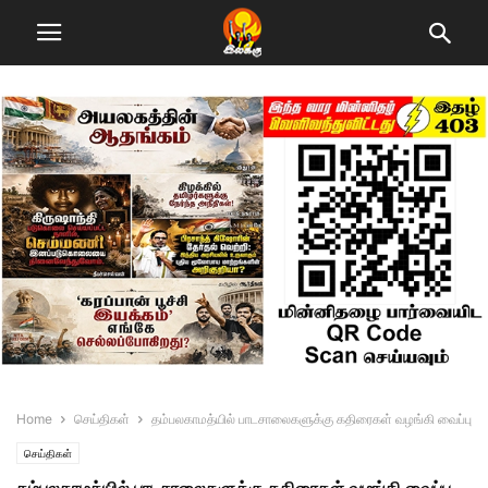
Home
செய்திகள்
தம்பலகாமத்யில் பாடசாலைகளுக்கு கதிரைகள் வழங்கி வைப்பு
செய்திகள்