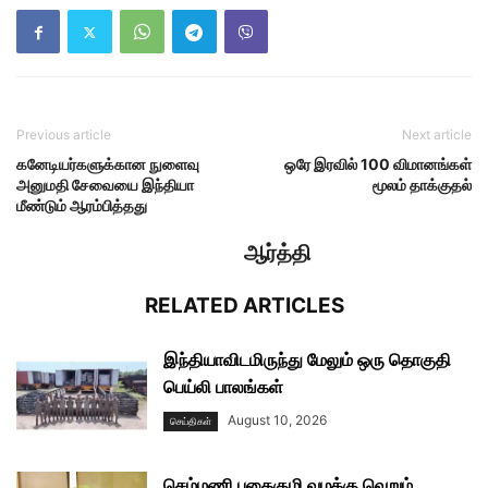
Previous article
Next article
கனேடியர்களுக்கான நுளைவு
ஒரே இரவில் 100 விமானங்கள்
அனுமதி சேவையை இந்தியா
மூலம் தாக்குதல்
மீண்டும் ஆரம்பித்தது
ஆர்த்தி
RELATED ARTICLES
இந்தியாவிடமிருந்து மேலும் ஒரு தொகுதி
பெய்லி பாலங்கள்
August 10, 2026
செய்திகள்
செம்மணி புதைகுழி வழக்கு வெறும்