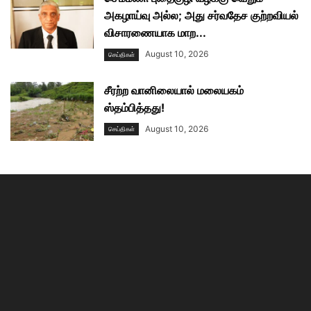
அகழாய்வு அல்ல; அது சர்வதேச குற்றவியல்
விசாரணையாக மாற...
August 10, 2026
செய்திகள்
சீரற்ற வானிலையால் மலையகம்
ஸ்தம்பித்தது!
August 10, 2026
செய்திகள்