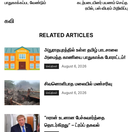
பாதுகாக்கப்பட வேண்டும்
கடற்படையினர் பயணம் செய்த
ரயில், பஸ் விபரம் அறிவிப்பு
கவி
RELATED ARTICLES
அநுராதபுரத்தில் உள்ள தமிழ் பாடசாலை
அமைந்த காணியை பாதுகாக்க போராட்டம்!
August 6, 2026
செய்திகள்
சிவனொளிபாத மலையில் மண்சரிவு
August 6, 2026
செய்திகள்
“ஈரான் உடனான பேச்சுவார்த்தை
தொடர்கிறது” – ட்ரம்ப் தகவல்