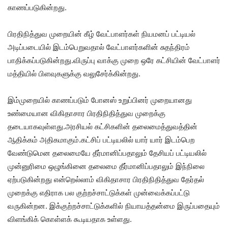
காணப்படுகின்றது.
பிரதிநித்துவ முறையின் கீழ் வேட்பாளர்கள் நியமனப் பட்டியல்
அடிப்படையில் இடம்பெறுவதால் வேட்பாளர்களின் சுதந்திரம்
பாதிக்கப்படுகின்றது.விருப்பு வாக்கு முறை ஒரே கட்சியின் வேட்பாளர்
மத்தியில் பிளவுகளுக்கு வலுசேர்க்கின்றது.
இம்முறையில் காணப்படும் போனஸ் உறுப்பினர் முறையானது
உண்மையான விகிதாசார பிரதிநிதித்துவ முறைக்கு
தடையாகவுள்ளது.அரசியல் கட்சிகளின் தலைமைத்துவத்தின்
ஆதிக்கம் அதிகமாகும்.கட்சிப் பட்டியலில் யார் யார் இடம்பெற
வேண்டுமென தலைமையே தீர்மானிப்பதாலும் தேசியப் பட்டியலில்
முன்னுரிமை ஒழுங்கினை தலைமை தீர்மானிப்பதாலும் இந்நிலை
ஏற்படுகின்றது என்றெல்லாம் விகிதாசார பிரதிநிதித்துவ தேர்தல்
முறைக்கு எதிராக பல குற்றச்சாட்டுக்கள் முன்வைக்கப்பட்டு
வருகின்றன. இக்குற்றச்சாட்டுக்களில் நியாயத்தன்மை இருப்பதையும்
விளங்கிக் கொள்ளக் கூடியதாக உள்ளது.