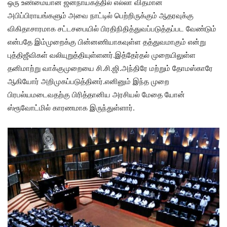
ஒரு உண்மையான ஜனநாயகத்தில் எல்லா விதமான
அபிப்பிராயங்களும் அவை நாட்டில் பெற்றிருக்கும் ஆதரவுக்கு
விகிதாசாரமாக சட்டசபையில் பிரதிநிதித்துவப்படுத்தப்பட வேண்டும்
என்பதே இம்முறைக்கு பின்னணியாகவுள்ள தத்துவமாகும் என்று
புத்திஜீவிகள் வலியுறுத்தியுள்ளனர்.இத்தேர்தல் முறையிலுள்ள
தனிமாற்று வாக்குமுறையை சி.சி.ஜி.அந்திரே மற்றும் தோமஸ்காரே
ஆகியோர் அறிமுகப்படுத்தினர்.எனினும் இந்த முறை
பிரபல்யமடைவதற்கு பிரித்தானிய அரசியல் மேதை யோன்
ஸ்ரூவோட்மில் காரணமாக இருந்துள்ளார்.