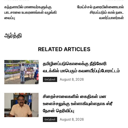
கந்தளாயில் மாணவர்களுக்கு
மேய்ச்சல் தரையின்ணையால்
பாடசாலை உபகரணங்கள் வழங்கி
சிரமப்படும் கால் நடை
வைப்பு
வளர்ப்பாளர்கள்
ஆர்த்தி
RELATED ARTICLES
தமிழினப்படுகொலைக்கு நீதிகோரி
வடக்கில் மாபெரும் கவனயீர்ப்புப்போராட்டம்
August 8, 2026
செய்திகள்
சிறைச்சாலைகளில் கைதிகள் மன
உளைச்சலுக்கு உள்ளாகியுள்ளதாக ஸ்ரீ
நேசன் தெரிவிப்பு
August 8, 2026
செய்திகள்