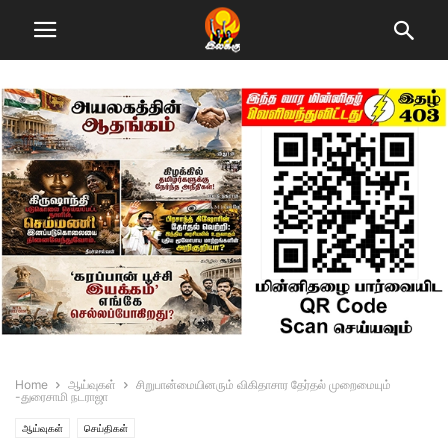
Home
ஆய்வுகள்
சிறுபான்மையினரும் விகிதாசார தேர்தல் முறைமையும்
-துரைசாமி நடராஜா
ஆய்வுகள்
செய்திகள்