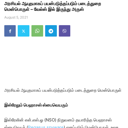
அரசியல் ஆயுதமாகப் பயன்படுத்தப்படும் படைத்துறை
மென்பொருள் – வேல்ஸ் இல் இருந்து அருஸ்
August 5, 2021
அரசியல் ஆயுதமாகப் பயன்படுத்தப்படும் படைத்துறை மென்பொருள்
இஸ்ரேலும் பெஹாசஸ் ஸ்பைவெயரும்
இஸ்ரேலின் என்.எஸ்.ஓ (NSO) நிறுவனம் தயாரித்த பெஹாசஸ்
ஸ்பைவெயர் (
Pegasus spyware
) எனப்படும் மென்பொருள், உலக