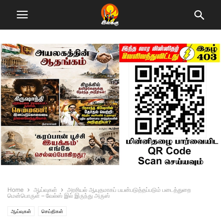
Home
ஆய்வுகள்
அரசியல் ஆயுதமாகப் பயன்படுத்தப்படும் படைத்துறை
மென்பொருள் – வேல்ஸ் இல் இருந்து அருஸ்
ஆய்வுகள்
செய்திகள்