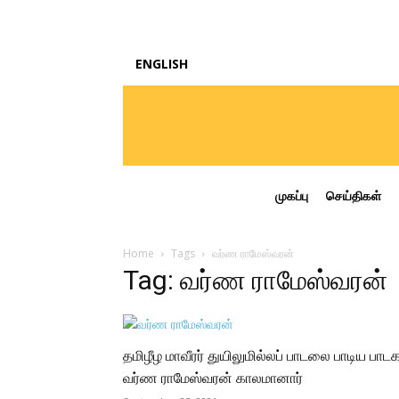
ENGLISH
முகப்பு
செய்திகள்
Home
Tags
வர்ண ராமேஸ்வரன்
Tag: வர்ண ராமேஸ்வரன்
தமிழீழ மாவீரர் துயிலுமில்லப் பாடலை பாடிய பாடக
வர்ண ராமேஸ்வரன் காலமானார்