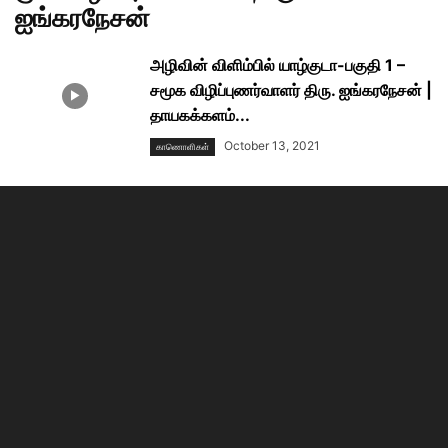
ஐங்கரநேசன்
அழிவின் விளிம்பில் யாழ்குடா-பகுதி 1 –
சமூக விழிப்புணர்வாளர் திரு. ஐங்கரநேசன் |
தாயகக்களம்...
October 13, 2021
காணாெளிகள்