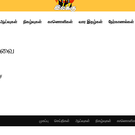
ஆய்வுகள்
நிகழ்வுகள்
காணொளிகள்
வார இதழ்கள்
நேர்காணல்கள்
ேரவை
y
முகப்பு
செய்திகள்
ஆய்வுகள்
நிகழ்வுகள்
காணொளிக