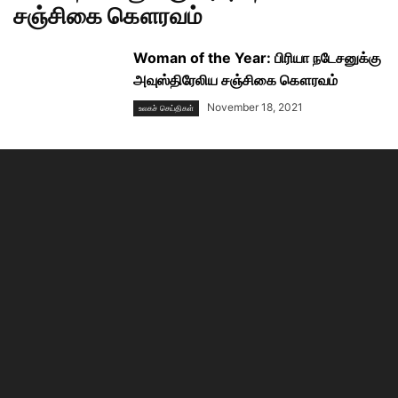
சஞ்சிகை கௌரவம்
Woman of the Year: பிரியா நடேசனுக்கு
அவுஸ்திரேலிய சஞ்சிகை கௌரவம்
November 18, 2021
உலகச் செய்திகள்